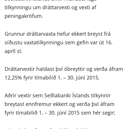
tilkynningu um dráttarvexti og vexti af
peningakröfum.
Grunnur dráttarvaxta hefur ekkert breyst frá
síðustu vaxtatilkynningu sem gefin var út 16.
apríl sl.
Dráttarvextir haldast því óbreyttir og verða áfram
12,25% fyrir tímabilið 1. – 30. júní 2015.
Aðrir vextir sem Seðlabanki Íslands tilkynnir
breytast ennfremur ekkert og verða því áfram
fyrir tímabilið 1. – 30. júní 2015 sem hér segir;