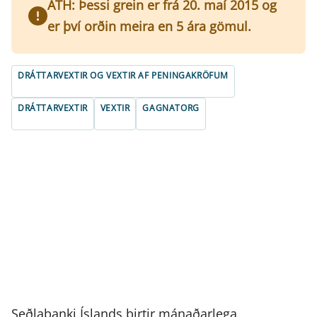
ATH: Þessi grein er frá 20. maí 2015 og
er því orðin meira en 5 ára gömul.
DRÁTTARVEXTIR OG VEXTIR AF PENINGAKRÖFUM
DRÁTTARVEXTIR
VEXTIR
GAGNATORG
Seðlabanki Íslands birtir mánaðarlega