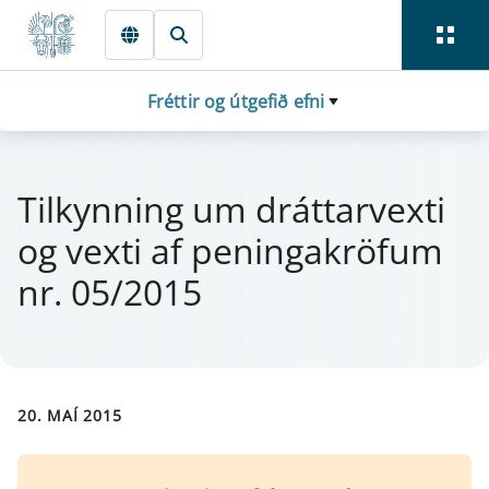
Fara beint í Meginmál
Fréttir og útgefið efni
Til­kynn­ing um drá­tt­a­rvexti
og vexti af pen­inga­krö­f­um
nr. 05/2015
20. MAÍ 2015