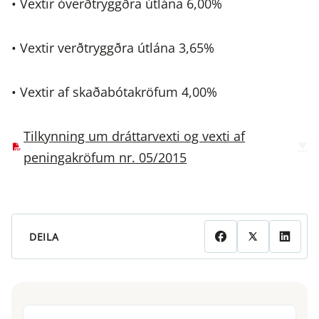
• Vextir óverðtryggðra útlána 6,00%
• Vextir verðtryggðra útlána 3,65%
• Vextir af skaðabótakröfum 4,00%
Tilkynning um dráttarvexti og vexti af
peningakröfum nr. 05/2015
DEILA