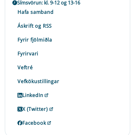
Símsvörun: kl. 9-12 og 13-16
Hafa samband
Áskrift og RSS
Fyrir fjölmiðla
Fyrirvari
Veftré
Vefkökustillingar
LinkedIn
X (Twitter)
Facebook