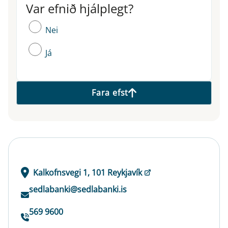
Var efnið hjálplegt?
Var efnið hjálplegt?
Nei
Já
Fara efst
Kalkofnsvegi 1, 101 Reykjavík
sedlabanki@sedlabanki.is
569 9600