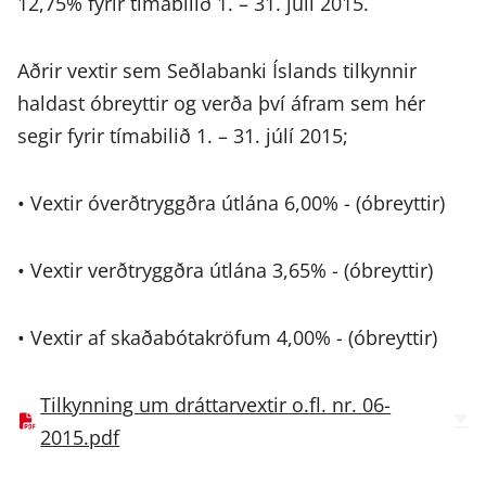
12,75% fyrir tímabilið 1. – 31. júlí 2015.
Aðrir vextir sem Seðlabanki Íslands tilkynnir
haldast óbreyttir og verða því áfram sem hér
segir fyrir tímabilið 1. – 31. júlí 2015;
• Vextir óverðtryggðra útlána 6,00% - (óbreyttir)
• Vextir verðtryggðra útlána 3,65% - (óbreyttir)
• Vextir af skaðabótakröfum 4,00% - (óbreyttir)
Tilkynning um dráttarvextir o.fl. nr. 06-
2015.pdf