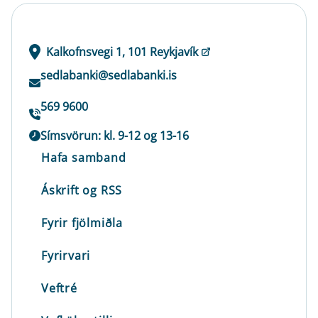
Kalkofnsvegi 1, 101 Reykjavík
sedlabanki@sedlabanki.is
569 9600
Símsvörun: kl. 9-12 og 13-16
Hafa samband
Áskrift og RSS
Fyrir fjölmiðla
Fyrirvari
Veftré