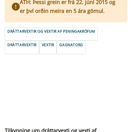
ATH: Þessi grein er frá 22. júní 2015 og
er því orðin meira en 5 ára gömul.
DRÁTTARVEXTIR OG VEXTIR AF PENINGAKRÖFUM
DRÁTTARVEXTIR
VEXTIR
GAGNATORG
Tilkynning um dráttarvexti og vexti af