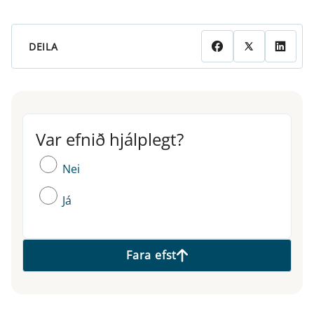
DEILA
Var efnið hjálplegt?
Var efnið hjálplegt?
Nei
Já
Fara efst