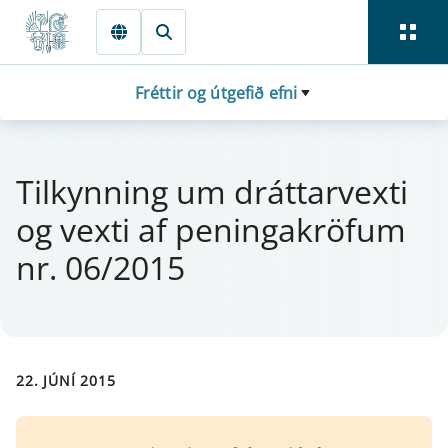
Fara beint í Meginmál
Fréttir og útgefið efni
Til­kynn­ing um drá­tt­a­rvexti
og vexti af pen­inga­krö­f­um
nr. 06/2015
22. JÚNÍ 2015