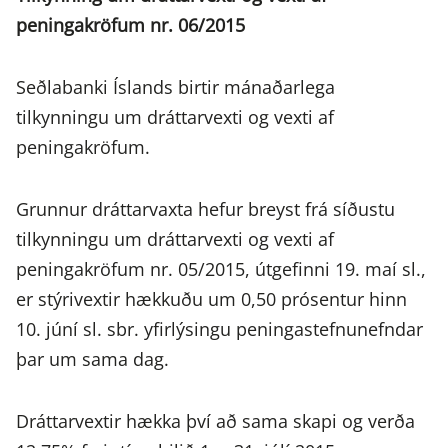
peningakröfum nr. 06/2015
Seðlabanki Íslands birtir mánaðarlega
tilkynningu um dráttarvexti og vexti af
peningakröfum.
Grunnur dráttarvaxta hefur breyst frá síðustu
tilkynningu um dráttarvexti og vexti af
peningakröfum nr. 05/2015, útgefinni 19. maí sl.,
er stýrivextir hækkuðu um 0,50 prósentur hinn
10. júní sl. sbr. yfirlýsingu peningastefnunefndar
þar um sama dag.
Dráttarvextir hækka því að sama skapi og verða