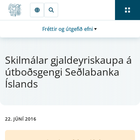
Fara beint í Meginmál
Fréttir og útgefið efni
Skil­mál­ar gjal­dey­r­is­kaupa á
út­boðsgengi Seðlabanka
Íslands
22. JÚNÍ 2016