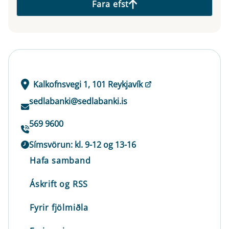
Fara efst
Kalkofnsvegi 1, 101 Reykjavík
sedlabanki@sedlabanki.is
569 9600
Símsvörun: kl. 9-12 og 13-16
Hafa samband
Áskrift og RSS
Fyrir fjölmiðla