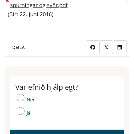
spurningar og svör.pdf
(Birt 22. júní 2016)
DEILA
Var efnið hjálplegt?
Var efnið hjálplegt?
Nei
Já