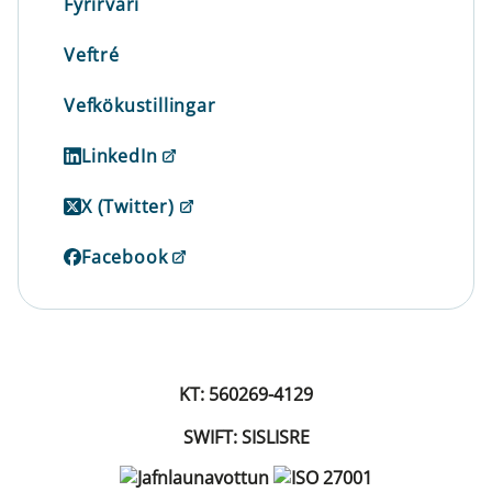
Fyrirvari
Veftré
Vefkökustillingar
LinkedIn
X (Twitter)
Facebook
KT: 560269-4129
SWIFT: SISLISRE