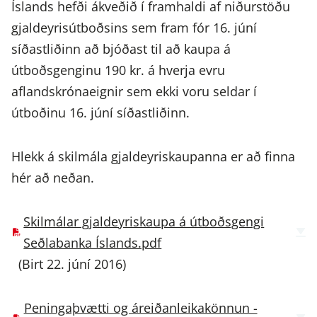
Íslands hefði ákveðið í framhaldi af niðurstöðu
gjaldeyrisútboðsins sem fram fór 16. júní
síðastliðinn að bjóðast til að kaupa á
útboðsgenginu 190 kr. á hverja evru
aflandskrónaeignir sem ekki voru seldar í
útboðinu 16. júní síðastliðinn.
Hlekk á skilmála gjaldeyriskaupanna er að finna
hér að neðan.
Skilmálar gjaldeyriskaupa á útboðsgengi
Seðlabanka Íslands.pdf
(Birt 22. júní 2016)
Peningaþvætti og áreiðanleikakönnun -