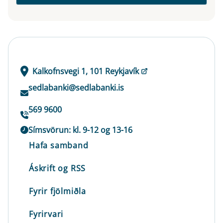
Kalkofnsvegi 1, 101 Reykjavík
sedlabanki@sedlabanki.is
569 9600
Símsvörun: kl. 9-12 og 13-16
Hafa samband
Áskrift og RSS
Fyrir fjölmiðla
Fyrirvari