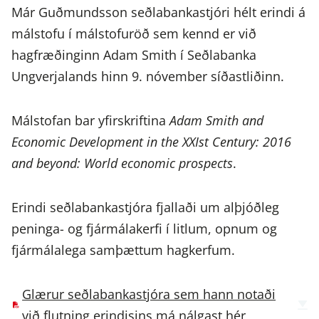
Már Guðmundsson seðlabankastjóri hélt erindi á
málstofu í málstofuröð sem kennd er við
hagfræðinginn Adam Smith í Seðlabanka
Ungverjalands hinn 9. nóvember síðastliðinn.
Málstofan bar yfirskriftina
Adam Smith and
Economic Development in the XXIst Century: 2016
and beyond: World economic prospects
.
Erindi seðlabankastjóra fjallaði um alþjóðleg
peninga- og fjármálakerfi í litlum, opnum og
fjármálalega samþættum hagkerfum.
Glærur seðlabankastjóra sem hann notaði
við flutning erindisins má nálgast hér