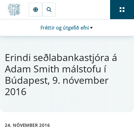
Fara beint í Meginmál
Fréttir og útgefið efni
Er­indi seðlabanka­stjóra á
Adam Smith mál­stofu í
Búdapest, 9. nóv­em­ber
2016
24. NÓVEMBER 2016