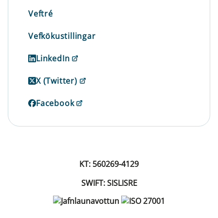
Veftré
Vefkökustillingar
LinkedIn
X (Twitter)
Facebook
KT: 560269-4129
SWIFT: SISLISRE