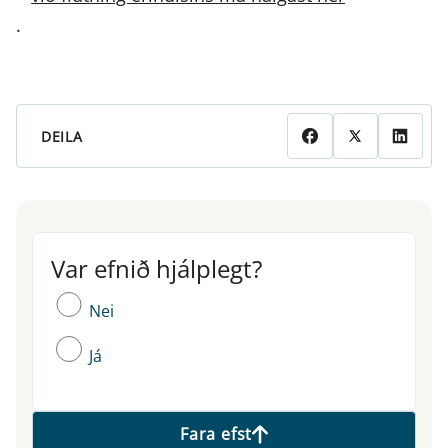
.
DEILA
Var efnið hjálplegt?
Var efnið hjálplegt?
Nei
Já
Fara efst