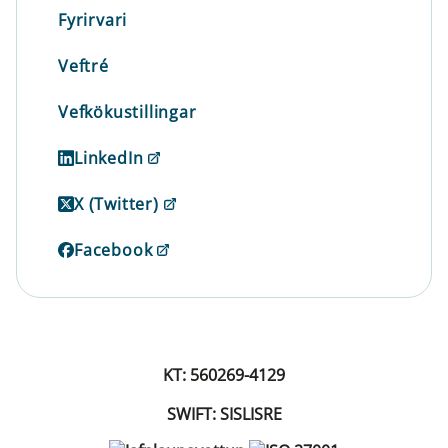
Fyrirvari
Veftré
Vefkökustillingar
LinkedIn
X (Twitter)
Facebook
KT: 560269-4129
SWIFT: SISLISRE