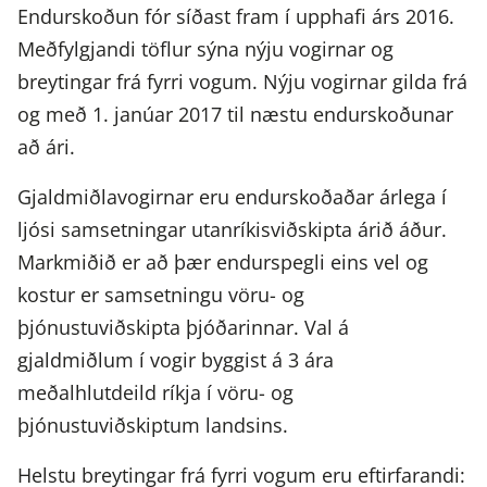
Endurskoðun fór síðast fram í upphafi árs 2016.
Meðfylgjandi töflur sýna nýju vogirnar og
breytingar frá fyrri vogum. Nýju vogirnar gilda frá
og með 1. janúar 2017 til næstu endurskoðunar
að ári.
Gjaldmiðlavogirnar eru endurskoðaðar árlega í
ljósi samsetningar utanríkisviðskipta árið áður.
Markmiðið er að þær endurspegli eins vel og
kostur er samsetningu vöru- og
þjónustuviðskipta þjóðarinnar. Val á
gjaldmiðlum í vogir byggist á 3 ára
meðalhlutdeild ríkja í vöru- og
þjónustuviðskiptum landsins.
Helstu breytingar frá fyrri vogum eru eftirfarandi: