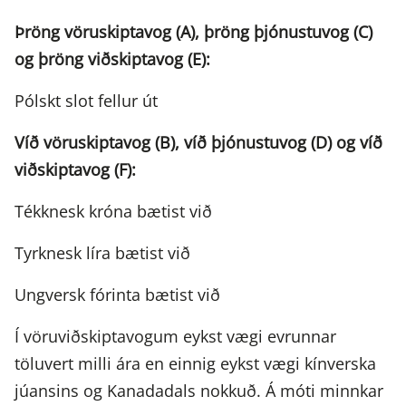
Þröng vöruskiptavog (A), þröng þjónustuvog (C)
og þröng viðskiptavog (E):
Pólskt slot fellur út
Víð vöruskiptavog (B), víð þjónustuvog (D) og víð
viðskiptavog (F):
Tékknesk króna bætist við
Tyrknesk líra bætist við
Ungversk fórinta bætist við
Í vöruviðskiptavogum eykst vægi evrunnar
töluvert milli ára en einnig eykst vægi kínverska
júansins og Kanadadals nokkuð. Á móti minnkar