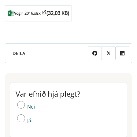
(32,03 KB)
Vogir_2016.xlsx
DEILA
Var efnið hjálplegt?
Var efnið hjálplegt?
Nei
Já