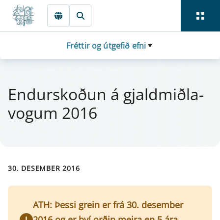
Fara beint í Meginmál
Fréttir og útgefið efni
End­u­rskoðun á gjald­miðla­
vog­um 2016
30. DESEMBER 2016
ATH: Þessi grein er frá 30. desember
2016 og er því orðin meira en 5 ára