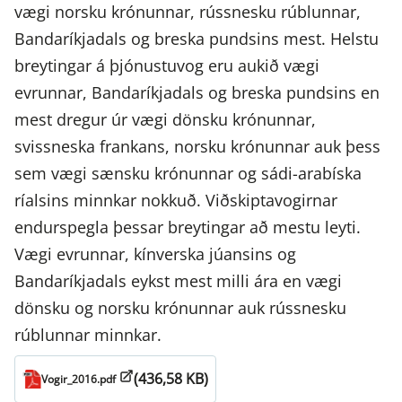
vægi norsku krónunnar, rússnesku rúblunnar,
Bandaríkjadals og breska pundsins mest. Helstu
breytingar á þjónustuvog eru aukið vægi
evrunnar, Bandaríkjadals og breska pundsins en
mest dregur úr vægi dönsku krónunnar,
svissneska frankans, norsku krónunnar auk þess
sem vægi sænsku krónunnar og sádi-arabíska
ríalsins minnkar nokkuð. Viðskiptavogirnar
endurspegla þessar breytingar að mestu leyti.
Vægi evrunnar, kínverska júansins og
Bandaríkjadals eykst mest milli ára en vægi
dönsku og norsku krónunnar auk rússnesku
rúblunnar minnkar.
(436,58 KB)
Vogir_2016.pdf