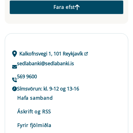
Fara efst
Kalkofnsvegi 1, 101 Reykjavík
sedlabanki@sedlabanki.is
569 9600
Símsvörun: kl. 9-12 og 13-16
Hafa samband
Áskrift og RSS
Fyrir fjölmiðla