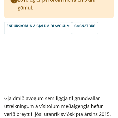
gömul.
ENDURSKOÐUN Á GJALDMIÐLAVOGUM
GAGNATORG
Gjaldmiðlavogum sem liggja til grundvallar
útreikningum á vísitölum meðalgengis hefur
verið breytt í ljósi utanríkisviðskipta ársins 2015.