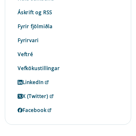
Áskrift og RSS
Fyrir fjölmiðla
Fyrirvari
Veftré
Vefkökustillingar
LinkedIn
X (Twitter)
Facebook