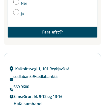
Nei
Já
Fara efst
Kalkofnsvegi 1, 101 Reykjavík
sedlabanki@sedlabanki.is
569 9600
Símsvörun: kl. 9-12 og 13-16
Hafa samband