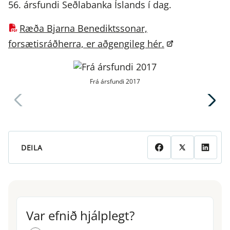
56. ársfundi Seðlabanka Íslands í dag.
Ræða Bjarna Benediktssonar,
forsætisráðherra, er aðgengileg hér.
Frá ársfundi 2017
DEILA
Var efnið hjálplegt?
Var efnið hjálplegt?