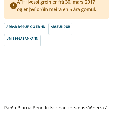
ATH: Þessi grein er frá 30. mars 2017
og er því orðin meira en 5 ára gömul.
AÐRAR RÆÐUR OG ERINDI
ÁRSFUNDUR
UM SEÐLABANKANN
Ræða Bjarna Benediktssonar, forsætisráðherra á