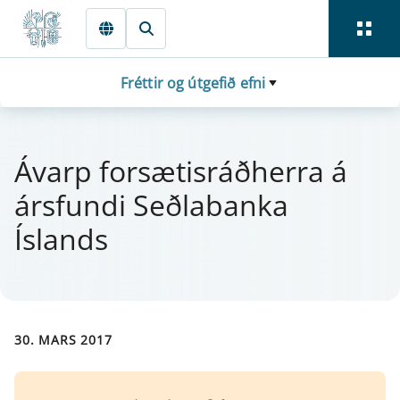
Fara beint í Meginmál
Fréttir og útgefið efni
Ávarp for­sæt­is­ráðherra á
árs­fundi Seðlabanka
Íslands
30. MARS 2017