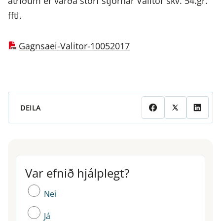
atriðum er varða störf stjórnar Valitor skv. 54.gr.
fftl.
Gagnsaei-Valitor-10052017
DEILA
Var efnið hjálplegt?
Var efnið hjálplegt?
Nei
Já