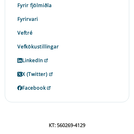
Fyrir fjölmiðla
Fyrirvari
Veftré
Vefkökustillingar
LinkedIn
X (Twitter)
Facebook
KT: 560269-4129