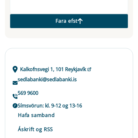
Fara efst
Kalkofnsvegi 1, 101 Reykjavík
sedlabanki@sedlabanki.is
569 9600
Símsvörun: kl. 9-12 og 13-16
Hafa samband
Áskrift og RSS