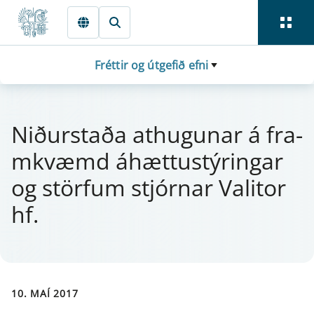
Fara beint í Meginmál
Fréttir og útgefið efni
Niðurstaða at­hug­u­n­ar á fra­
m­kvæmd áhættu­stýr­ing­ar
og störf­um stjór­n­ar Valitor
hf.
10. MAÍ 2017