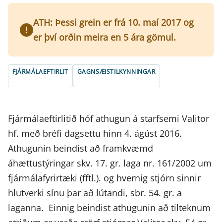
ATH: Þessi grein er frá 10. maí 2017 og
er því orðin meira en 5 ára gömul.
FJÁRMÁLAEFTIRLIT
GAGNSÆISTILKYNNINGAR
Fjármálaeftirlitið hóf athugun á starfsemi Valitor
hf. með bréfi dagsettu hinn 4. ágúst 2016.
Athugunin beindist að framkvæmd
áhættustýringar skv. 17. gr. laga nr. 161/2002 um
fjármálafyrirtæki (fftl.). og hvernig stjórn sinnir
hlutverki sínu þar að lútandi, sbr. 54. gr. a
laganna. Einnig beindist athugunin að tilteknum