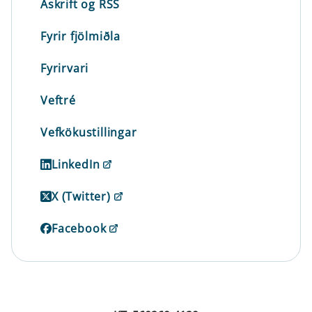
Áskrift og RSS
Fyrir fjölmiðla
Fyrirvari
Veftré
Vefkökustillingar
LinkedIn
X (Twitter)
Facebook