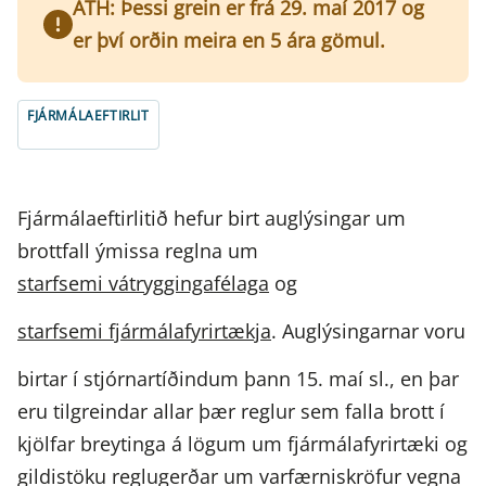
ATH: Þessi grein er frá 29. maí 2017 og
er því orðin meira en 5 ára gömul.
FJÁRMÁLAEFTIRLIT
Fjármálaeftirlitið hefur birt auglýsingar um
brottfall ýmissa reglna um
starfsemi vátryggingafélaga
og
starfsemi fjármálafyrirtækja
. Auglýsingarnar voru
birtar í stjórnartíðindum þann 15. maí sl., en þar
eru tilgreindar allar þær reglur sem falla brott í
kjölfar breytinga á lögum um fjármálafyrirtæki og
gildistöku reglugerðar um varfærniskröfur vegna