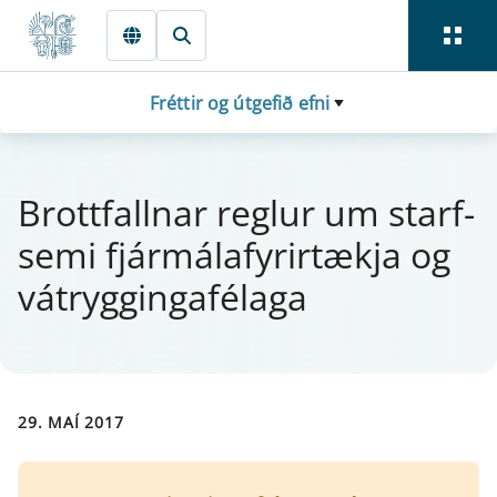
Fara beint í Meginmál
Fréttir og útgefið efni
Brott­falln­ar regl­ur um starf­
se­mi fjá­r­mála­fyr­ir­tækja og
vá­trygg­inga­félaga
29. MAÍ 2017