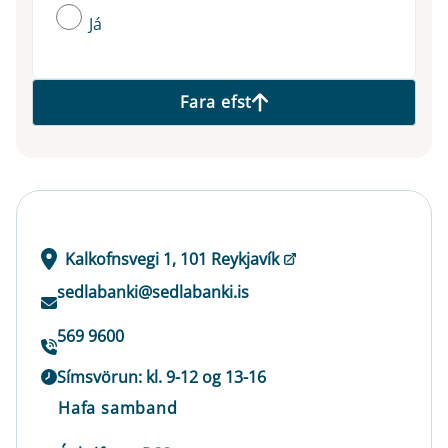
Já
Fara efst
Kalkofnsvegi 1, 101 Reykjavík
sedlabanki@sedlabanki.is
569 9600
Símsvörun: kl. 9-12 og 13-16
Hafa samband