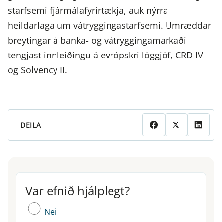
starfsemi fjármálafyrirtækja, auk nýrra
heildarlaga um vátryggingastarfsemi. Umræddar
breytingar á banka- og vátryggingamarkaði
tengjast innleiðingu á evrópskri löggjöf, CRD IV
og Solvency II.
DEILA
Var efnið hjálplegt?
Var efnið hjálplegt?
Nei