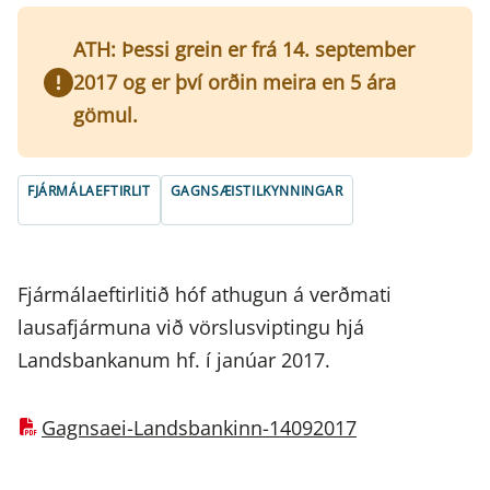
ATH: Þessi grein er frá 14. september
2017 og er því orðin meira en 5 ára
gömul.
FJÁRMÁLAEFTIRLIT
GAGNSÆISTILKYNNINGAR
Fjármálaeftirlitið hóf athugun á verðmati
lausafjármuna við vörslusviptingu hjá
Landsbankanum hf. í janúar 2017.
Gagnsaei-Landsbankinn-14092017