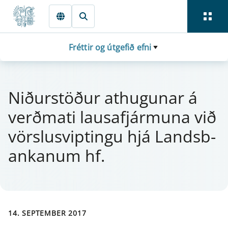
Fara beint í Meginmál
Fréttir og útgefið efni
Niður­stöður at­hug­u­n­ar á
verðmati lausa­fjá­rmuna við
vörs­lu­svipt­ingu hjá Lands­b­
ank­an­um hf.
14. SEPTEMBER 2017