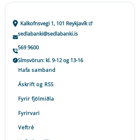
Kalkofnsvegi 1, 101 Reykjavík
sedlabanki@sedlabanki.is
569 9600
Símsvörun: kl. 9-12 og 13-16
Hafa samband
Áskrift og RSS
Fyrir fjölmiðla
Fyrirvari
Veftré