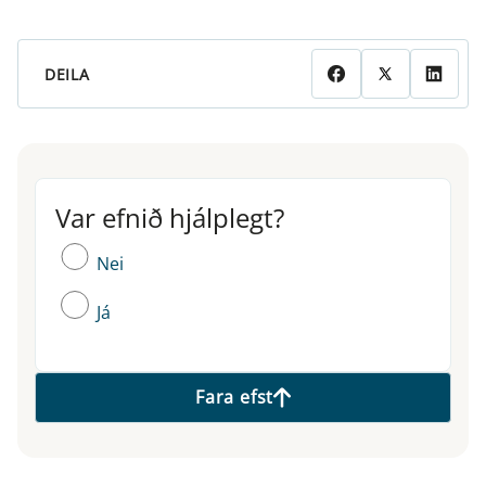
DEILA
Var efnið hjálplegt?
Var efnið hjálplegt?
Nei
Já
Fara efst