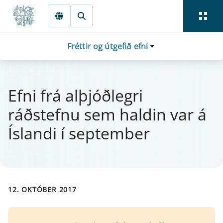
Fara beint í Meginmál
Fréttir og útgefið efni
Efni frá alþjóðlegri
ráðstefnu sem hald­in var á
Íslandi í sept­em­ber
12. OKTÓBER 2017