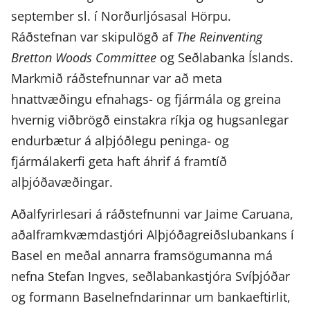
september sl. í Norðurljósasal Hörpu.
Ráðstefnan var skipulögð af
The Reinventing
Bretton Woods Committee
og Seðlabanka Íslands.
Markmið ráðstefnunnar var að meta
hnattvæðingu efnahags- og fjármála og greina
hvernig viðbrögð einstakra ríkja og hugsanlegar
endurbætur á alþjóðlegu peninga- og
fjármálakerfi geta haft áhrif á framtíð
alþjóðavæðingar.
Aðalfyrirlesari á ráðstefnunni var Jaime Caruana,
aðalframkvæmdastjóri Alþjóðagreiðslubankans í
Basel en meðal annarra framsögumanna má
nefna Stefan Ingves, seðlabankastjóra Svíþjóðar
og formann Baselnefndarinnar um bankaeftirlit,