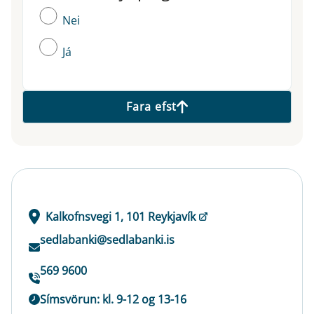
Nei
Já
Fara efst
Kalkofnsvegi 1, 101 Reykjavík
sedlabanki@sedlabanki.is
569 9600
Símsvörun: kl. 9-12 og 13-16