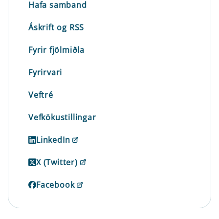
Hafa samband
Áskrift og RSS
Fyrir fjölmiðla
Fyrirvari
Veftré
Vefkökustillingar
LinkedIn
X (Twitter)
Facebook