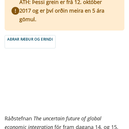
ATH: Þessi grein er frá 12. október
2017 og er því orðin meira en 5 ára
gömul.
AÐRAR RÆÐUR OG ERINDI
Ráðstefnan
The uncertain future of global
economic integration
fór fram dagana 14. og 15.