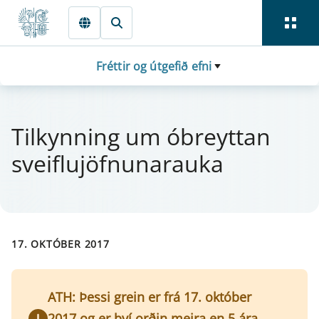
Fara beint í Meginmál
Fréttir og útgefið efni
Til­kynn­ing um óbreytt­an
sveiflu­jö­fn­u­n­a­rauka
17. OKTÓBER 2017
ATH: Þessi grein er frá 17. október
2017 og er því orðin meira en 5 ára