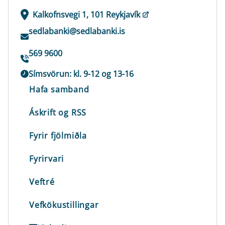
Kalkofnsvegi 1, 101 Reykjavík
sedlabanki@sedlabanki.is
569 9600
Símsvörun: kl. 9-12 og 13-16
Hafa samband
Áskrift og RSS
Fyrir fjölmiðla
Fyrirvari
Veftré
Vefkökustillingar