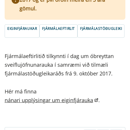
gömul.
EIGINFJÁRAUKAR
FJÁRMÁLAEFTIRLIT
FJÁRMÁLASTÖÐUGLEIKI
Fjármálaeftirlitið tilkynnti í dag um óbreyttan
sveiflujöfnunarauka í samræmi við tilmæli
fjármálastöðugleikaráðs frá 9. október 2017.
Hér má finna
nánari upplýsingar um eiginfjárauka
.