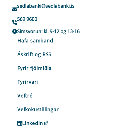
sedlabanki@sedlabanki.is
569 9600
Símsvörun: kl. 9-12 og 13-16
Hafa samband
Áskrift og RSS
Fyrir fjölmiðla
Fyrirvari
Veftré
Vefkökustillingar
LinkedIn