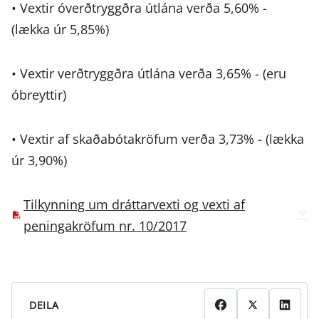
• Vextir óverðtryggðra útlána verða 5,60% -
(lækka úr 5,85%)
• Vextir verðtryggðra útlána verða 3,65% - (eru
óbreyttir)
• Vextir af skaðabótakröfum verða 3,73% - (lækka
úr 3,90%)
Tilkynning um dráttarvexti og vexti af
peningakröfum nr. 10/2017
DEILA