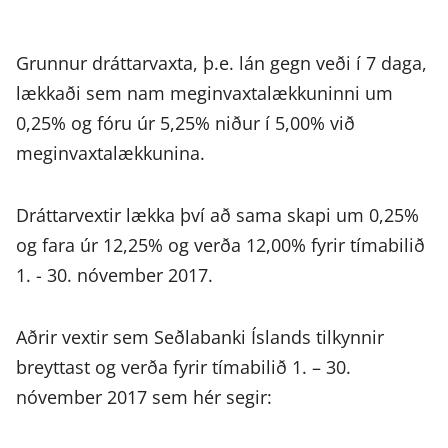
Grunnur dráttarvaxta, þ.e. lán gegn veði í 7 daga,
lækkaði sem nam meginvaxtalækkuninni um
0,25% og fóru úr 5,25% niður í 5,00% við
meginvaxtalækkunina.
Dráttarvextir lækka því að sama skapi um 0,25%
og fara úr 12,25% og verða 12,00% fyrir tímabilið
1. - 30. nóvember 2017.
Aðrir vextir sem Seðlabanki Íslands tilkynnir
breyttast og verða fyrir tímabilið 1. – 30.
nóvember 2017 sem hér segir: