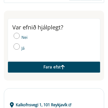
Var efnið hjálplegt?
Var efnið hjálplegt?
Nei
Já
Fara efst
Kalkofnsvegi 1, 101 Reykjavík