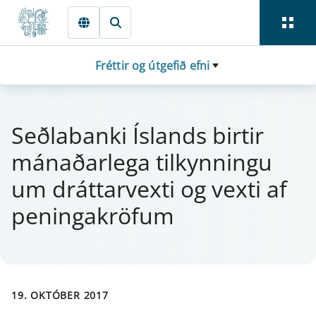
Fara beint í Meginmál
Fréttir og útgefið efni
Seðlaban­ki Íslands bi­rt­ir
mánaðar­lega til­kynn­ingu
um drá­tt­a­rvexti og vexti af
pen­inga­krö­f­um
19. OKTÓBER 2017