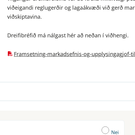
viðeigandi reglugerðir og lagaákvæði við gerð mar
viðskiptavina.
Dreifibréfið má nálgast hér að neðan í viðhengi.
Framsetning-markadsefnis-og-upplysingagjof-til
Nei