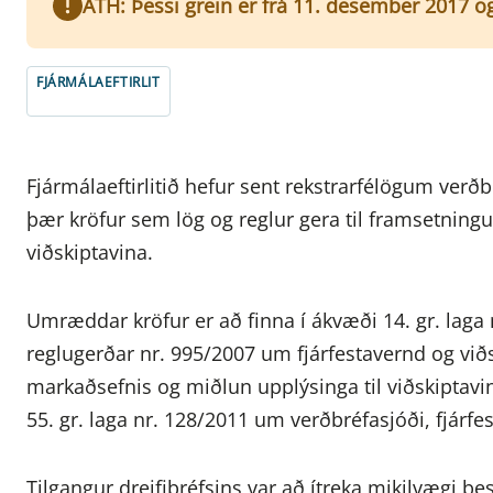
ATH: Þessi grein er frá 11. desember 2017 o
FJÁRMÁLAEFTIRLIT
Fjármálaeftirlitið hefur sent rekstrarfélögum verðb
þær kröfur sem lög og reglur gera til framsetningu
viðskiptavina.
Umræddar kröfur er að finna í ákvæði 14. gr. laga 
reglugerðar nr. 995/2007 um fjárfestavernd og viðs
markaðsefnis og miðlun upplýsinga til viðskiptav
55. gr. laga nr. 128/2011 um verðbréfasjóði, fjárfes
Tilgangur dreifibréfsins var að ítreka mikilvægi þes