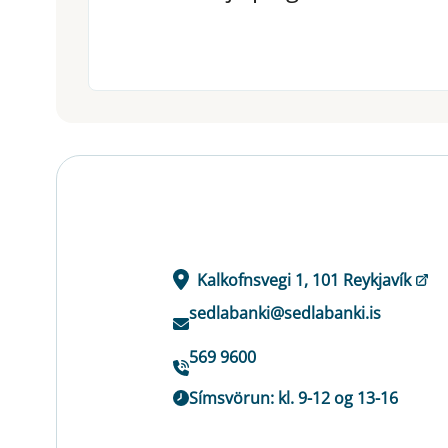
Kalkofnsvegi 1, 101 Reykjavík
sedlabanki@sedlabanki.is
569 9600
Símsvörun: kl. 9-12 og 13-16