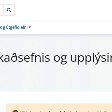
 og útgefið efni
ðsefn­is og upplýs­in