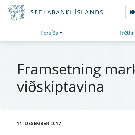
Fara beint í Meginmál
Forsíða
Fréttir
Fram­setn­ing marka
viðskipta­vina
11. DESEMBER 2017