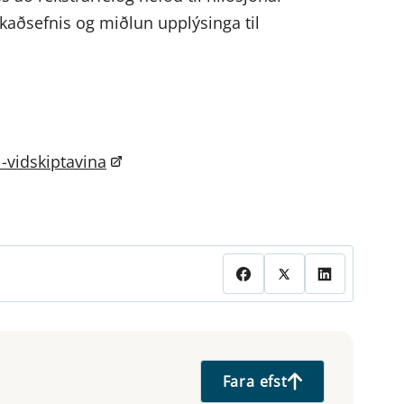
kaðsefnis og miðlun upplýsinga til
-vidskiptavina
Fara efst