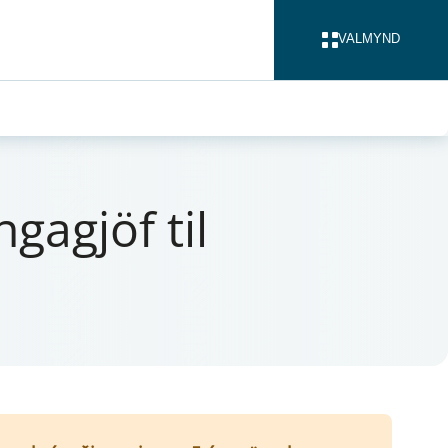
VALMYND
LOKA
ga­gjöf til