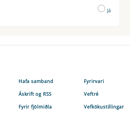
Já
Hafa samband
Fyrirvari
Áskrift og RSS
Veftré
Fyrir fjölmiðla
Vefkökustillingar