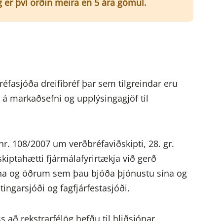
g er því orðin meira en 5 ára gömul.
réfasjóða dreifibréf þar sem tilgreindar eru
 á markaðsefni og upplýsingagjöf til
nr. 108/2007 um verðbréfaviðskipti, 28. gr.
kiptahætti fjármálafyrirtækja við gerð
ina og öðrum sem þau bjóða þjónustu sína og
tingarsjóði og fagfjárfestasjóði.
s að rekstrarfélög hefðu til hliðsjónar