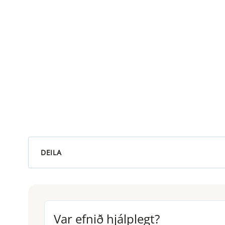
DEILA
Var efnið hjálplegt?
Var efnið hjálplegt?