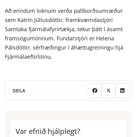
Að erindum loknum verða pallborðsumræður
sem Katrín Júlíusdóttir, framkvæmdastjóri
Samtaka fjármálafyrirtækja, tekur þátt í ásamt
framsögumönnum. Fundarstjóri er Helena
Pálsdóttir, sérfræðingur í áhættugreiningu hjá
Fjármálaeftirlitinu.
DEILA
Var efnið hjálplegt?
Var efnið hjálplegt?