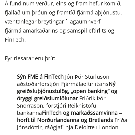
Á fundinum verður, eins og fram hefur komið,
fjallað um þróun og framtíð fjármálaþjónustu,
væntanlegar breytingar í lagaumhverfi
fjármálamarkaðarins og samspil eftirlits og
FinTech.
Fyrirlesarar eru þrír:
Sýn FME á FinTech
Jón Þór Sturluson,
aðstoðarforstjóri Fjármálaeftirlitsins
Ný
greiðsluþjónustulög, „open banking“ og
öryggi greiðslumiðlunar
Friðrik Þór
Snorrason, forstjóri Reiknistofu
bankanna
FinTech og markaðssamvinna –
horft til Norðurlandanna og Bretlands
Fríða
Jónsdóttir, ráðgjafi hjá Deloitte í London