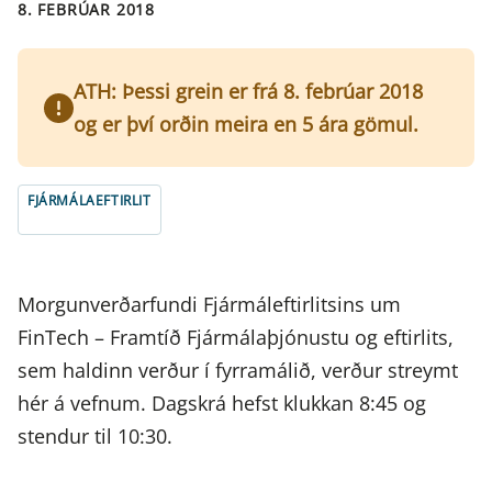
8. FEBRÚAR 2018
ATH: Þessi grein er frá 8. febrúar 2018
og er því orðin meira en 5 ára gömul.
FJÁRMÁLAEFTIRLIT
Morgunverðarfundi Fjármáleftirlitsins um
FinTech – Framtíð Fjármálaþjónustu og eftirlits,
sem haldinn verður í fyrramálið, verður streymt
hér á vefnum. Dagskrá hefst klukkan 8:45 og
stendur til 10:30.