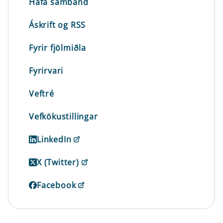
Hafa samband
Áskrift og RSS
Fyrir fjölmiðla
Fyrirvari
Veftré
Vefkökustillingar
LinkedIn
X (Twitter)
Facebook