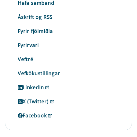
Hafa samband
Áskrift og RSS
Fyrir fjölmiðla
Fyrirvari
Veftré
Vefkökustillingar
LinkedIn
X (Twitter)
Facebook