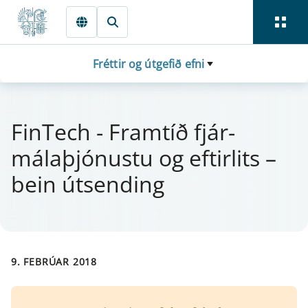
Fara beint í Meginmál
Fréttir og útgefið efni
Fin­Tech - Fra­mtíð fjá­r­
málaþjón­ustu og eft­i­r­lits –
bein út­send­ing
9. FEBRÚAR 2018