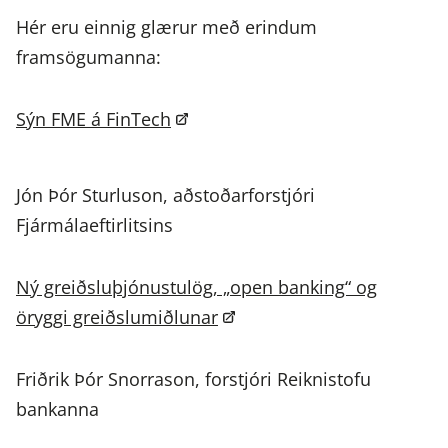
Hér eru einnig glærur með erindum
framsögumanna:
Sýn FME á FinTech
Jón Þór Sturluson, aðstoðarforstjóri
Fjármálaeftirlitsins
Ný greiðsluþjónustulög, „open banking“ og
öryggi greiðslumiðlunar
Friðrik Þór Snorrason, forstjóri Reiknistofu
bankanna