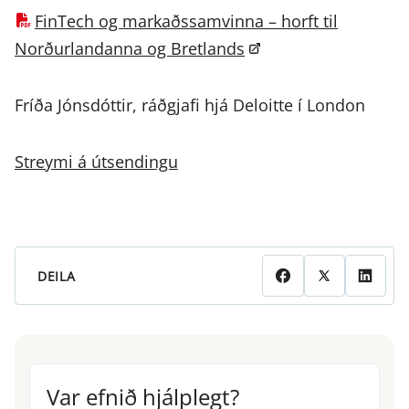
FinTech og markaðssamvinna – horft til
Norðurlandanna og Bretlands
Fríða Jónsdóttir, ráðgjafi hjá Deloitte í London
Streymi á útsendingu
DEILA
Var efnið hjálplegt?
Var efnið hjálplegt?