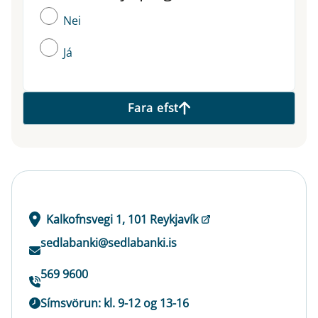
Nei
Já
Fara efst
Kalkofnsvegi 1, 101 Reykjavík
sedlabanki@sedlabanki.is
569 9600
Símsvörun: kl. 9-12 og 13-16