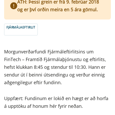
ATH: Þessi grein er frá 9. febrúar 2018
og er því orðin meira en 5 ára gömul.
FJÁRMÁLAEFTIRLIT
Morgunverðarfundi Fjármáleftirlitsins um
FinTech – Framtíð Fjármálaþjónustu og eftirlits,
hefst klukkan 8:45 og stendur til 10:30. Hann er
sendur út í beinni útsendingu og verður einnig
aðgengilegur eftir fundinn.
Uppfært: Fundinum er lokið en hægt er að horfa
á upptöku af honum hér fyrir neðan.