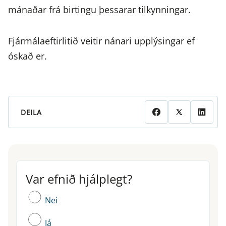
mánaðar frá birtingu þessarar tilkynningar.
Fjármálaeftirlitið veitir nánari upplýsingar ef
óskað er.
DEILA
Var efnið hjálplegt?
Var efnið hjálplegt?
Nei
Já