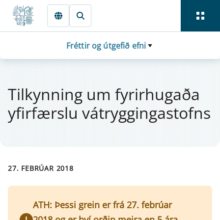
Fara beint í Meginmál
Fréttir og útgefið efni
Til­kynn­ing um fyr­ir­hugaða
yfir­færslu vá­trygg­inga­stofns
27. FEBRÚAR 2018
ATH: Þessi grein er frá 27. febrúar
2018 og er því orðin meira en 5 ára