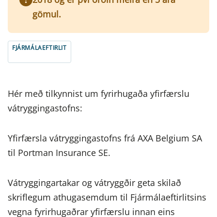
gömul.
FJÁRMÁLAEFTIRLIT
Hér með tilkynnist um fyrirhugaða yfirfærslu
vátryggingastofns:
Yfirfærsla vátryggingastofns frá AXA Belgium SA
til Portman Insurance SE.
Vátryggingartakar og vátryggðir geta skilað
skriflegum athugasemdum til Fjármálaeftirlitsins
vegna fyrirhugaðrar yfirfærslu innan eins