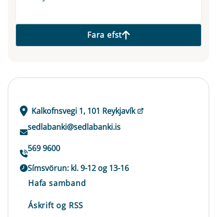
Fara efst
Kalkofnsvegi 1, 101 Reykjavík
sedlabanki@sedlabanki.is
569 9600
Símsvörun: kl. 9-12 og 13-16
Hafa samband
Áskrift og RSS