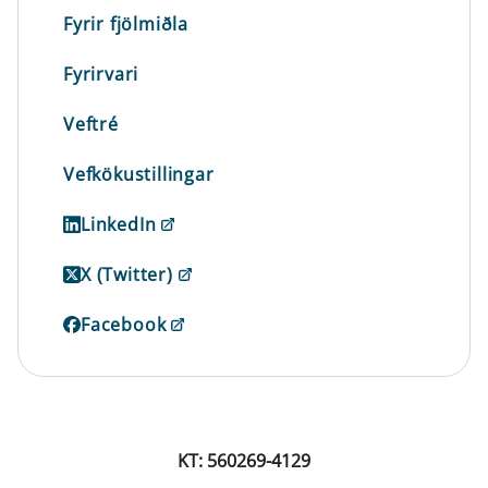
Fyrir fjölmiðla
Fyrirvari
Veftré
Vefkökustillingar
LinkedIn
X (Twitter)
Facebook
KT: 560269-4129