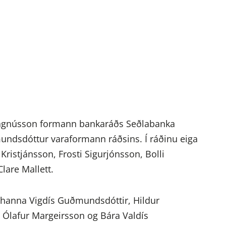
Magnússon formann bankaráðs Seðlabanka
mundsdóttur varaformann ráðsins. Í ráðinu eiga
 Kristjánsson, Frosti Sigurjónsson, Bolli
lare Mallett.
 Jóhanna Vigdís Guðmundsdóttir, Hildur
, Ólafur Margeirsson og Bára Valdís