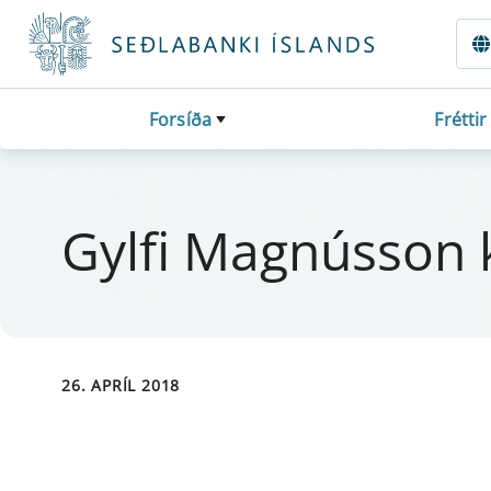
Fara beint í Meginmál
Forsíða
Fréttir
Gy­lfi Magnús­son
26. APRÍL 2018