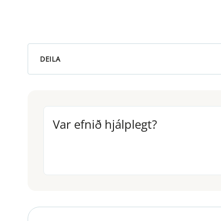
DEILA
Var efnið hjálplegt?
Var efnið hjálplegt?