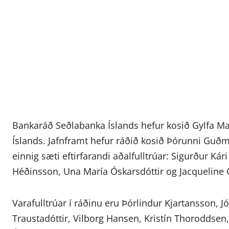
Bankaráð Seðlabanka Íslands hefur kosið Gylfa 
Íslands. Jafnframt hefur ráðið kosið Þórunni Guð
einnig sæti eftirfarandi aðalfulltrúar: Sigurður Kári
Héðinsson, Una María Óskarsdóttir og Jacqueline C
Varafulltrúar í ráðinu eru Þórlindur Kjartansson,
Traustadóttir, Vilborg Hansen, Kristín Thoroddsen