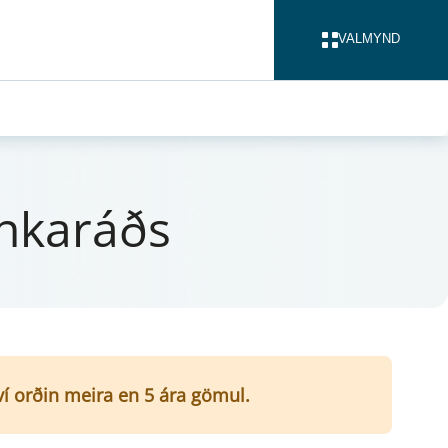
VALMYND
LOKA
ankaráðs
því orðin meira en 5 ára gömul.