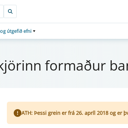
 og útgefið efni
 kjör­inn formaður b
ATH: Þessi grein er frá 26. apríl 2018 og er 