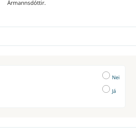
Ármannsdóttir.
Nei
Já