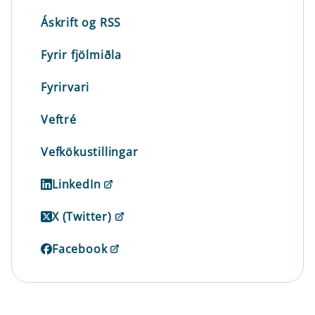
Áskrift og RSS
Fyrir fjölmiðla
Fyrirvari
Veftré
Vefkökustillingar
LinkedIn
X (Twitter)
Facebook