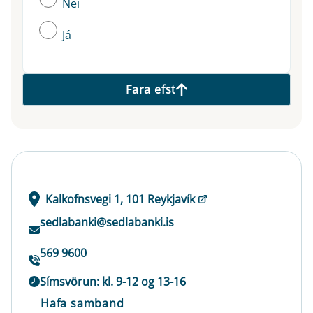
Nei
Já
Fara efst
Kalkofnsvegi 1, 101 Reykjavík
sedlabanki@sedlabanki.is
569 9600
Símsvörun: kl. 9-12 og 13-16
Hafa samband