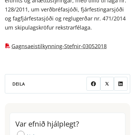
eftirlits og áhættustýringar, með tilliti til laga nr.
128/2011, um verðbréfasjóði, fjárfestingarsjóði
og fagfjárfestasjóði og reglugerðar nr. 471/2014
um skipulagskröfur rekstrarfélaga.
Gagnsaeistilkynning-Stefnir-03052018
DEILA
Var efnið hjálplegt?
Var efnið hjálplegt?