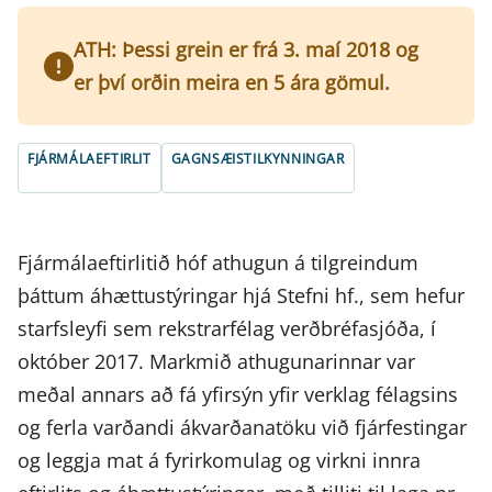
ATH: Þessi grein er frá 3. maí 2018 og
er því orðin meira en 5 ára gömul.
FJÁRMÁLAEFTIRLIT
GAGNSÆISTILKYNNINGAR
Fjármálaeftirlitið hóf athugun á tilgreindum
þáttum áhættustýringar hjá Stefni hf., sem hefur
starfsleyfi sem rekstrarfélag verðbréfasjóða, í
október 2017. Markmið athugunarinnar var
meðal annars að fá yfirsýn yfir verklag félagsins
og ferla varðandi ákvarðanatöku við fjárfestingar
og leggja mat á fyrirkomulag og virkni innra