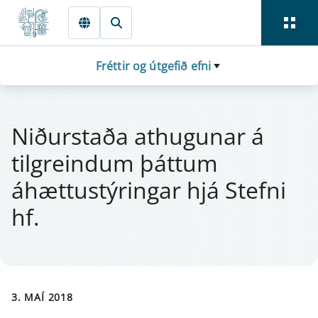
Fara beint í Meginmál
Fréttir og útgefið efni
Niðurstaða at­hug­u­n­ar á
tilgreind­um þátt­um
áhættu­stýr­ing­ar hjá Stefni
hf.
3. MAÍ 2018