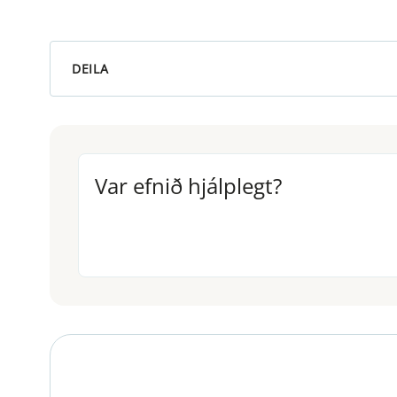
DEILA
Var efnið hjálplegt?
Var efnið hjálplegt?