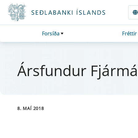
Fara beint í Meginmál
Forsíða
Fréttir
Árs­fund­ur Fjá­r­mál
8. MAÍ 2018