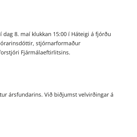
í dag 8. maí klukkan 15:00 í Háteigi á fjórðu
órarinsdóttir, stjórnarformaður
rstjóri Fjármálaeftirlitsins.
ur ársfundarins. Við biðjumst velvirðingar á