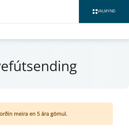
VALMYND
LOKA
 vefút­send­ing
í orðin meira en 5 ára gömul.