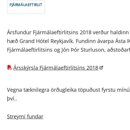
FJÁRMÁLAEFTIRLIT
Ársfundur Fjármálaeftirlitsins 2018 verður haldinn 
hæð Grand Hótel Reykjavík. Fundinn ávarpa Ásta Þ
Fjármálaeftirlitsins og Jón Þór Sturluson, aðstoðarfo
Ársskýrsla Fjármálaeftirlitsins 2018
Vegna tæknilegra örðugleika töpuðust fyrstu mínút
því..
Streymi fundar