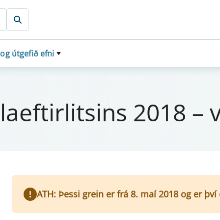
 og útgefið efni
a­eft­i­r­lits­ins 2018 –
ATH: Þessi grein er frá 8. maí 2018 og er þv