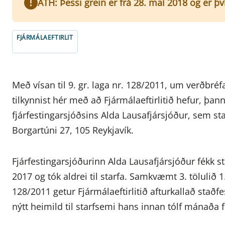
ATH: Þessi grein er frá 28. maí 2018 og er þ
FJÁRMÁLAEFTIRLIT
Með vísan til 9. gr. laga nr. 128/2011, um verðbréfa
tilkynnist hér með að Fjármálaeftirlitið hefur, þan
fjárfestingarsjóðsins Alda Lausafjársjóður, sem star
Borgartúni 27, 105 Reykjavík.
Fjárfestingarsjóðurinn Alda Lausafjársjóður fékk s
2017 og tók aldrei til starfa. Samkvæmt 3. tölulið 1. 
128/2011 getur Fjármálaeftirlitið afturkallað staðfe
nýtt heimild til starfsemi hans innan tólf mánaða fr