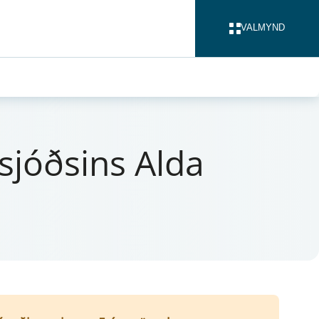
VALMYND
LOKA
ar­sjóðsins Alda