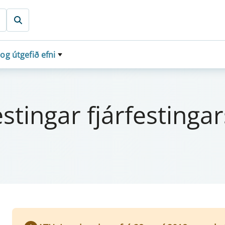
 og útgefið efni
est­ing­ar fjá­rfest­ing­