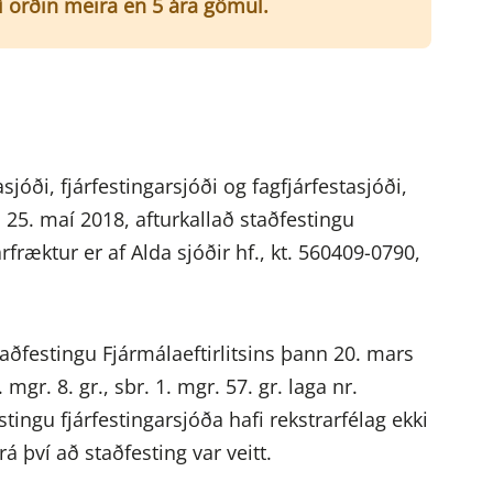
ví orðin meira en 5 ára gömul.
sjóði, fjárfestingarsjóði og fagfjárfestasjóði,
n 25. maí 2018, afturkallað staðfestingu
fræktur er af Alda sjóðir hf., kt. 560409-0790,
taðfestingu Fjármálaeftirlitsins þann 20. mars
mgr. 8. gr., sbr. 1. mgr. 57. gr. laga nr.
stingu fjárfestingarsjóða hafi rekstrarfélag ekki
á því að staðfesting var veitt.