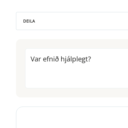
DEILA
Var efnið hjálplegt?
Var efnið hjálplegt?