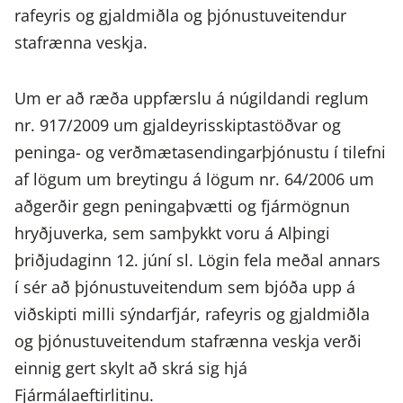
rafeyris og gjaldmiðla og þjónustuveitendur
stafrænna veskja.
Um er að ræða uppfærslu á núgildandi reglum
nr. 917/2009 um gjaldeyrisskiptastöðvar og
peninga- og verðmætasendingarþjónustu í tilefni
af lögum um breytingu á lögum nr. 64/2006 um
aðgerðir gegn peningaþvætti og fjármögnun
hryðjuverka, sem samþykkt voru á Alþingi
þriðjudaginn 12. júní sl. Lögin fela meðal annars
í sér að þjónustuveitendum sem bjóða upp á
viðskipti milli sýndarfjár, rafeyris og gjaldmiðla
og þjónustuveitendum stafrænna veskja verði
einnig gert skylt að skrá sig hjá
Fjármálaeftirlitinu.