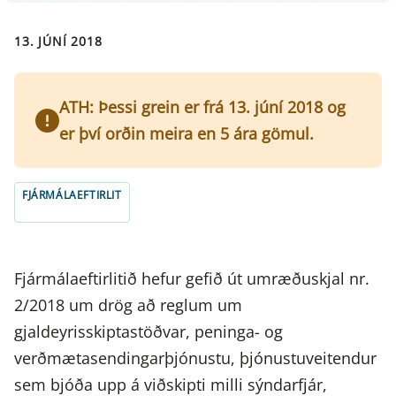
13. JÚNÍ 2018
ATH: Þessi grein er frá 13. júní 2018 og
er því orðin meira en 5 ára gömul.
FJÁRMÁLAEFTIRLIT
Fjármálaeftirlitið hefur gefið út umræðuskjal nr.
2/2018 um drög að reglum um
gjaldeyrisskiptastöðvar, peninga- og
verðmætasendingarþjónustu, þjónustuveitendur
sem bjóða upp á viðskipti milli sýndarfjár,