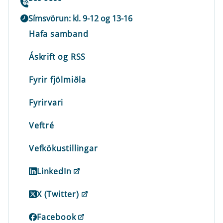
Símsvörun: kl. 9-12 og 13-16
Hafa samband
Áskrift og RSS
Fyrir fjölmiðla
Fyrirvari
Veftré
Vefkökustillingar
LinkedIn
X (Twitter)
Facebook