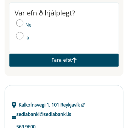
Var efnið hjálplegt?
Var efnið hjálplegt?
Nei
Já
Fara efst
Kalkofnsvegi 1, 101 Reykjavík
sedlabanki@sedlabanki.is
569 9600