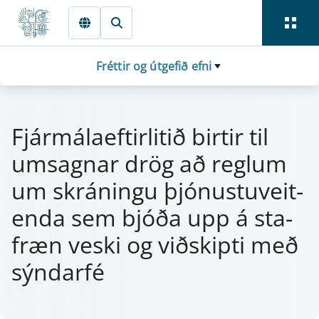
Fara beint í Meginmál
Fréttir og útgefið efni
Fjá­r­mála­eft­i­r­litið bi­rt­ir til
um­sagn­ar drög að regl­um
um skrán­ingu þjón­ustu­veit­
enda sem bjóða upp á sta­
fræn veski og viðskipti með
sýnd­ar­fé