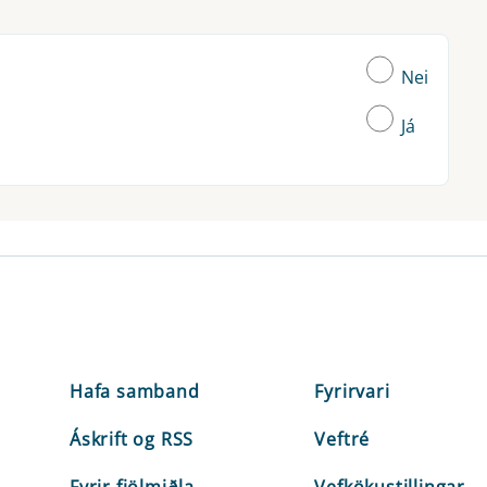
Nei
Já
Hafa samband
Fyrirvari
Áskrift og RSS
Veftré
Fyrir fjölmiðla
Vefkökustillingar