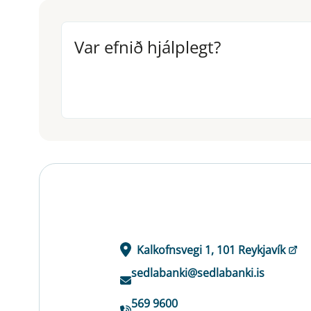
Var efnið hjálplegt?
Var efnið hjálplegt?
Kalkofnsvegi 1, 101 Reykjavík
sedlabanki@sedlabanki.is
569 9600