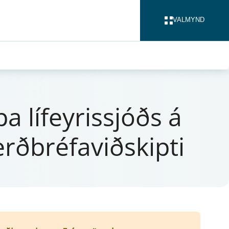
VALMYND
LOKA
líf­ey­ris­sjóðs á
erðbréfaviðskipti