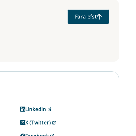
Fara efst
LinkedIn
X (Twitter)
Facebook