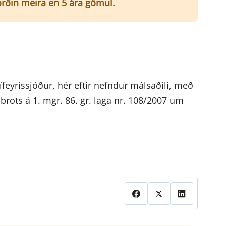
í orðin meira en 5 ára gömul.
ífeyrissjóður, hér eftir nefndur málsaðili, með
rots á 1. mgr. 86. gr. laga nr. 108/2007 um