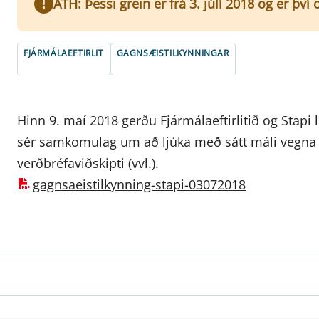
ATH: Þessi grein er frá 3. júlí 2018 og er þv
FJÁRMÁLAEFTIRLIT
GAGNSÆISTILKYNNINGAR
Hinn 9. maí 2018 gerðu Fjármálaeftirlitið og Stapi l
sér samkomulag um að ljúka með sátt máli vegna b
verðbréfaviðskipti (vvl.).
gagnsaeistilkynning-stapi-03072018