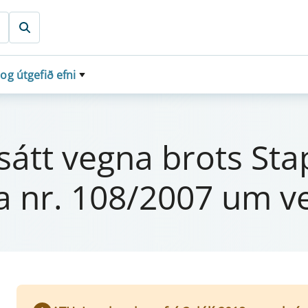
 og útgefið efni
tt vegna brots Stapa 
aga nr. 108/2007 um v