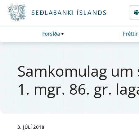
Fara beint í Meginmál
Forsíða
Fréttir
Sa­m­komu­lag um sá
1. mgr. 86. gr. l
3. JÚLÍ 2018