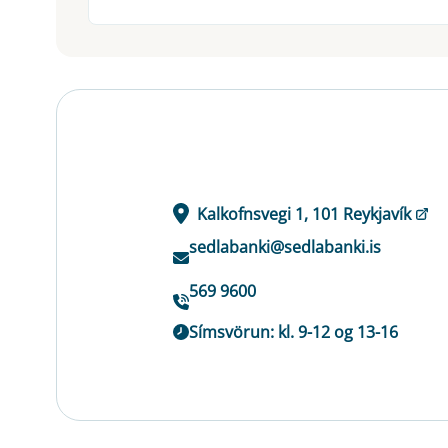
Kalkofnsvegi 1, 101 Reykjavík
sedlabanki@sedlabanki.is
569 9600
Símsvörun: kl. 9-12 og 13-16