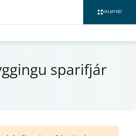
VALMYND
LOKA
gg­ingu sparifjár