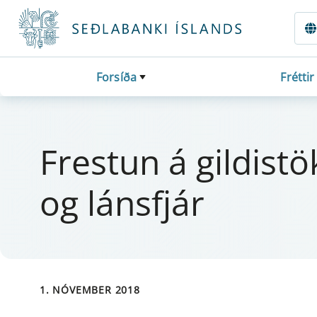
Fara beint í Meginmál
Forsíða
Fréttir
Frest­un á gildi­s
og láns­fjár
1. NÓVEMBER 2018