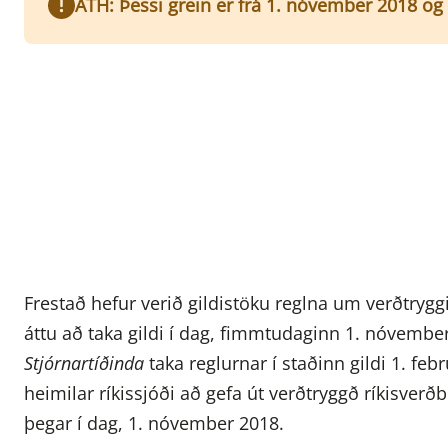
ATH: Þessi grein er frá 1. nóvember 2018 og 
Frestað hefur verið gildistöku reglna um verðtryggi
áttu að taka gildi í dag, fimmtudaginn 1. nóvembe
Stjórnartíðinda
taka reglurnar í staðinn gildi 1. fe
heimilar ríkissjóði að gefa út verðtryggð ríkisverð
þegar í dag, 1. nóvember 2018.