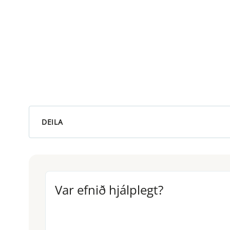
DEILA
Var efnið hjálplegt?
Var efnið hjálplegt?