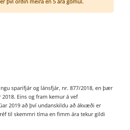
er því orðin meira en 5 ára gömul.
ngu sparifjár og lánsfjár, nr. 877/2018, en þær
r 2018. Eins og fram kemur á vef
brúar 2019 að því undanskildu að ákvæði er
bréf til skemmri tíma en fimm ára tekur gildi