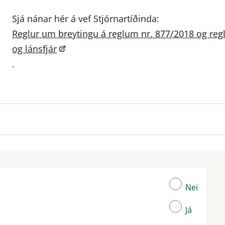
Sjá nánar hér á vef Stjórnartíðinda:
Reglur um breytingu á reglum nr. 877/2018 og reg
og lánsfjár
.
Nei
Já