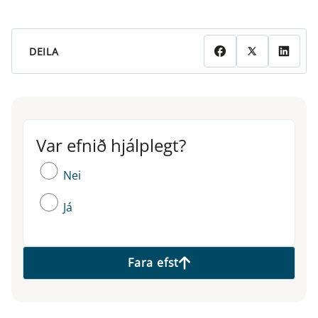
DEILA
Var efnið hjálplegt?
Var efnið hjálplegt?
Nei
Já
Fara efst