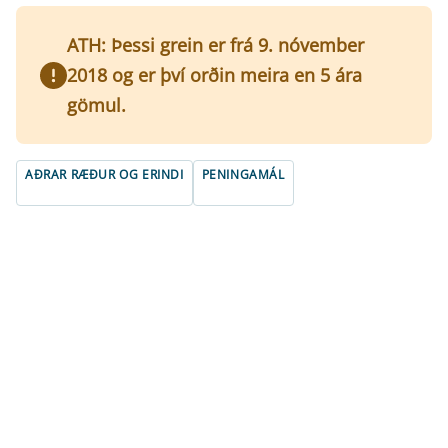
ATH: Þessi grein er frá 9. nóvember
2018 og er því orðin meira en 5 ára
gömul.
AÐRAR RÆÐUR OG ERINDI
PENINGAMÁL