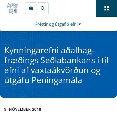
Fara beint í Meginmál
Fréttir og útgefið efni
Kynn­in­g­a­refni aðal­hag­
fræðings Seðlab­an­k­ans í til­
efni af vaxta­ákvörðun og
út­gáfu Pen­in­ga­mála
9. NÓVEMBER 2018