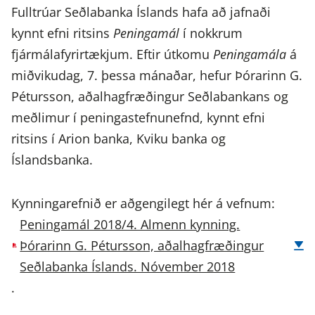
Fulltrúar Seðlabanka Íslands hafa að jafnaði
kynnt efni ritsins
Peningamál
í nokkrum
fjármálafyrirtækjum. Eftir útkomu
Peningamála
á
miðvikudag, 7. þessa mánaðar, hefur Þórarinn G.
Pétursson, aðalhagfræðingur Seðlabankans og
meðlimur í peningastefnunefnd, kynnt efni
ritsins í Arion banka, Kviku banka og
Íslandsbanka.
Kynningarefnið er aðgengilegt hér á vefnum:
Peningamál 2018/4. Almenn kynning.
Þórarinn G. Pétursson, aðalhagfræðingur
Seðlabanka Íslands. Nóvember 2018
.