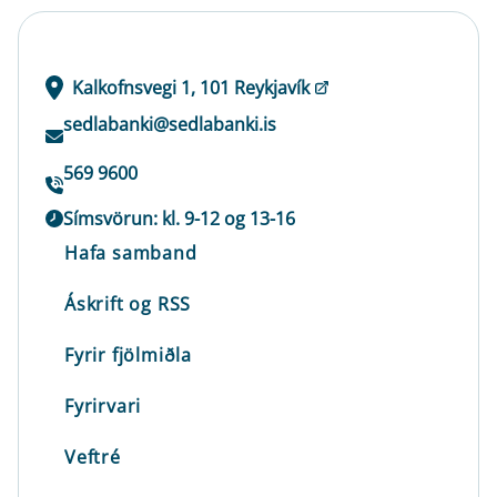
Kalkofnsvegi 1, 101 Reykjavík
sedlabanki@sedlabanki.is
569 9600
Símsvörun: kl. 9-12 og 13-16
Hafa samband
Áskrift og RSS
Fyrir fjölmiðla
Fyrirvari
Veftré