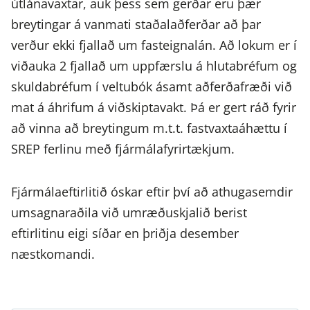
útlánavaxtar, auk þess sem gerðar eru þær
breytingar á vanmati staðalaðferðar að þar
verður ekki fjallað um fasteignalán. Að lokum er í
viðauka 2 fjallað um uppfærslu á hlutabréfum og
skuldabréfum í veltubók ásamt aðferðafræði við
mat á áhrifum á viðskiptavakt. Þá er gert ráð fyrir
að vinna að breytingum m.t.t. fastvaxtaáhættu í
SREP ferlinu með fjármálafyrirtækjum.
Fjármálaeftirlitið óskar eftir því að athugasemdir
umsagnaraðila við umræðuskjalið berist
eftirlitinu eigi síðar en þriðja desember
næstkomandi.