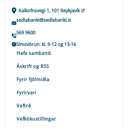
Kalkofnsvegi 1, 101 Reykjavík
sedlabanki@sedlabanki.is
569 9600
Símsvörun: kl. 9-12 og 13-16
Hafa samband
Áskrift og RSS
Fyrir fjölmiðla
Fyrirvari
Veftré
Vefkökustillingar