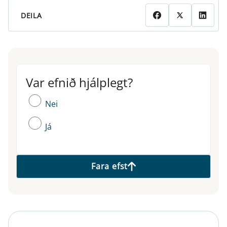
DEILA
Var efnið hjálplegt?
Var efnið hjálplegt?
Nei
Já
Fara efst