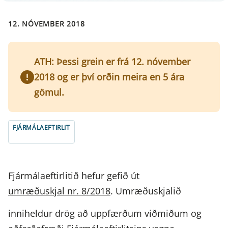
12. NÓVEMBER 2018
ATH: Þessi grein er frá 12. nóvember
2018 og er því orðin meira en 5 ára
gömul.
FJÁRMÁLAEFTIRLIT
Fjármálaeftirlitið hefur gefið út
umræðuskjal nr. 8/2018
. Umræðuskjalið
inniheldur drög að uppfærðum viðmiðum og