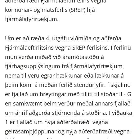
aðferðafræði Fjármálaeftirlitsins vegna
könnunar- og matsferlis (SREP) hjá
fjármálafyrirtækjum.
Um er að ræða 4. útgáfu viðmiða og aðferða
Fjármálaeftirlitsins vegna SREP ferlisins. Í ferlinu
mun verða miðað við áramótastöðu á
fjárhagsupplýsingum frá fjármálafyrirtækjum,
nema til verulegrar hækkunar eða lækkunar á
þeim komi á meðan ferlið stendur yfir. í skjalinu
er fjallað um breytingar með tilliti til stoðar II - G
en samkvæmt þeim verður meðal annars fjallað
um áhrif aðgerða stjórnenda á stoðina. I viðauka
1 er fjallað um nýja aðferðafræði vegna
geirasamþjöppunar og nýja aðferðafræði vegna