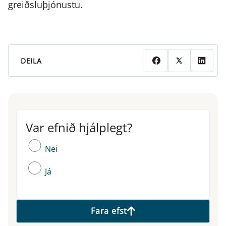
greiðsluþjónustu.
DEILA
Var efnið hjálplegt?
Var efnið hjálplegt?
Nei
Já
Fara efst