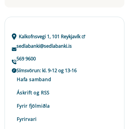
Kalkofnsvegi 1, 101 Reykjavík
sedlabanki@sedlabanki.is
569 9600
Símsvörun: kl. 9-12 og 13-16
Hafa samband
Áskrift og RSS
Fyrir fjölmiðla
Fyrirvari