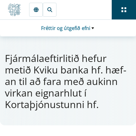
Fara beint í Meginmál
Fréttir og útgefið efni
Fjá­r­mála­eft­i­r­litið hef­ur
metið Kviku banka hf. hæ­f­
an til að fara með auk­inn
virk­an eign­ar­hlut í
Kortaþjón­ust­unni hf.