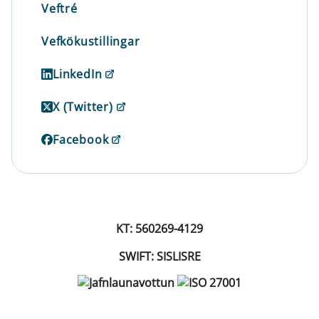
Veftré
Vefkökustillingar
LinkedIn
X (Twitter)
Facebook
KT: 560269-4129
SWIFT: SISLISRE