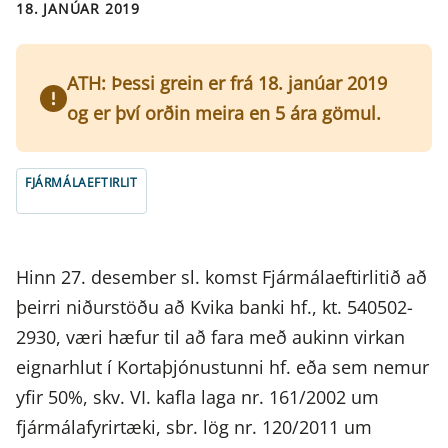
18. JANÚAR 2019
ATH: Þessi grein er frá 18. janúar 2019
og er því orðin meira en 5 ára gömul.
FJÁRMÁLAEFTIRLIT
Hinn 27. desember sl. komst Fjármálaeftirlitið að
þeirri niðurstöðu að Kvika banki hf., kt. 540502-
2930, væri hæfur til að fara með aukinn virkan
eignarhlut í Kortaþjónustunni hf. eða sem nemur
yfir 50%, skv. VI. kafla laga nr. 161/2002 um
fjármálafyrirtæki, sbr. lög nr. 120/2011 um