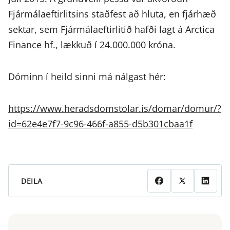
Fjármálaeftirlitsins staðfest að hluta, en fjárhæð
sektar, sem Fjármálaeftirlitið hafði lagt á Arctica
Finance hf., lækkuð í 24.000.000 króna.
Dóminn í heild sinni má nálgast hér:
https://www.heradsdomstolar.is/domar/domur/?
id=62e4e7f7-9c96-466f-a855-d5b301cbaa1f
DEILA