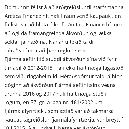
Dómurinn féllst á að arðgreiðslur til starfsmanna
Arctica Finance hf. hafi í raun verið kaupauki, en
fallist var að hluta á kröfu Arctica Finance hf. um
að ógilda framangreinda ákvörðun og lækka
sektarfjárhæðina. Nánar tiltekið taldi
héraðsdómur að þær reglur, sem
Fjármálaeftirlitið studdi ákvörðun sína við fyrir
tímabilið 2012-2015, hafi ekki haft næga lagastoð
sem viðurlagaheimild. Héraðsdómur taldi á hinn
bóginn að ákvörðun Fjármálaeftirlitsins vegna
áranna 2016 og 2017 hafi haft næga stoð í
lögum, en 57. gr. a laga nr. 161/2002 um
fjármálafyrirtæki, sem ætlað var að takmarka
kaupaukagreiðslur fjármálafyrirtækja, var breytt í
júlí 2015. Á grundvelli þessa var ákvörðun