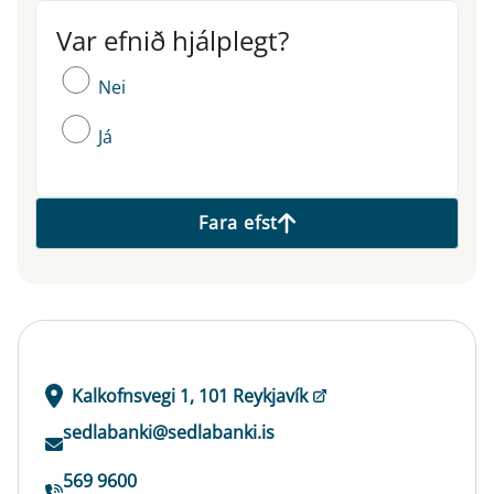
Var efnið hjálplegt?
Var efnið hjálplegt?
Nei
Já
Fara efst
Kalkofnsvegi 1, 101 Reykjavík
sedlabanki@sedlabanki.is
569 9600