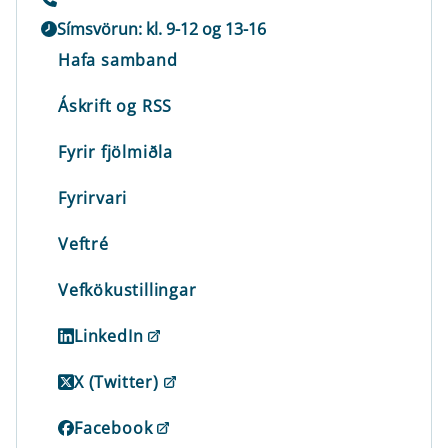
Símsvörun: kl. 9-12 og 13-16
Hafa samband
Áskrift og RSS
Fyrir fjölmiðla
Fyrirvari
Veftré
Vefkökustillingar
LinkedIn
X (Twitter)
Facebook