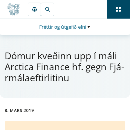
Fara beint í Meginmál
Fréttir og útgefið efni
Dóm­ur kveðinn upp í máli
Arctica Fi­n­ance hf. gegn Fjá­
r­mála­eft­i­r­lit­inu
8. MARS 2019