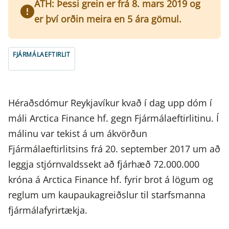
ATH: Þessi grein er frá 8. mars 2019 og
er því orðin meira en 5 ára gömul.
FJÁRMÁLAEFTIRLIT
Héraðsdómur Reykjavíkur kvað í dag upp dóm í
máli Arctica Finance hf. gegn Fjármálaeftirlitinu. Í
málinu var tekist á um ákvörðun
Fjármálaeftirlitsins frá 20. september 2017 um að
leggja stjórnvaldssekt að fjárhæð 72.000.000
króna á Arctica Finance hf. fyrir brot á lögum og
reglum um kaupaukagreiðslur til starfsmanna
fjármálafyrirtækja.