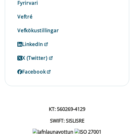
Fyrirvari
Veftré
Vefkökustillingar
LinkedIn
X (Twitter)
Facebook
KT: 560269-4129
SWIFT: SISLISRE