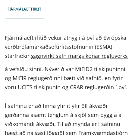
FJÁRMÁLAEFTIRLIT
Fjármálaeftirlitið vekur athygli á því að Evrópska
verðbréfamarkaðseftirlitsstofnunin (ESMA)
starfrækir
gagnvirkt safn margs konar regluverks
á vefsíðu sinni. Nýverið var MiFID2 tilskipuninni
og MiFIR reglugerðinni bætt við safnið, en fyrir
voru UCITS tilskipunin og CRAR reglugerðin í því.
Í safninu er að finna yfirlit yfir öll ákvæði
gerðanna ásamt tenglum á skjöl sem byggja á
viðkomandi ákvæði. Til að mynda er í safninu
hægt að nálgast löggjöf sem Framkvæmdastjórn