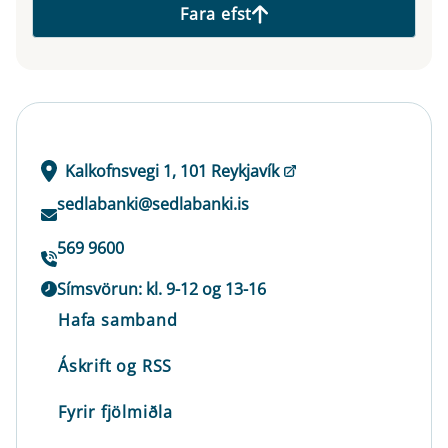
Fara efst
Kalkofnsvegi 1, 101 Reykjavík
sedlabanki@sedlabanki.is
569 9600
Símsvörun: kl. 9-12 og 13-16
Hafa samband
Áskrift og RSS
Fyrir fjölmiðla