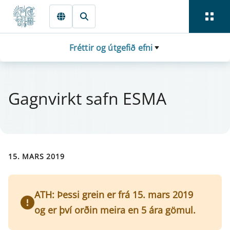
Fara beint í Meginmál
Fréttir og útgefið efni
Gagn­virkt safn ESMA
15. MARS 2019
ATH: Þessi grein er frá 15. mars 2019
og er því orðin meira en 5 ára gömul.