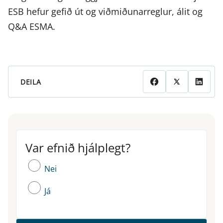
ESB hefur gefið út og viðmiðunarreglur, álit og
Q&A ESMA.
DEILA
Var efnið hjálplegt?
Var efnið hjálplegt?
Nei
Já