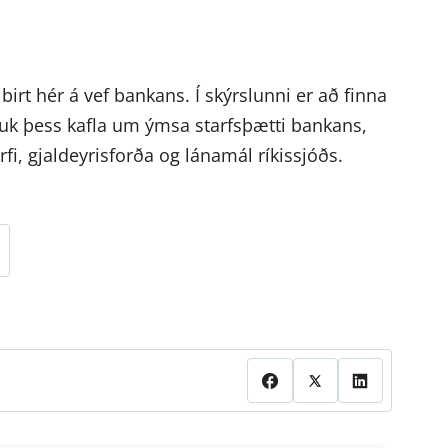
irt hér á vef bankans. Í skýrslunni er að finna
uk þess kafla um ýmsa starfsþætti bankans,
, gjaldeyrisforða og lánamál ríkissjóðs.