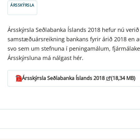
ÁRSSKÝRSLA
Ársskýrsla Seðlabanka Íslands 2018 hefur nú verið b
samstæðuársreikning bankans fyrir árið 2018 en a
svo sem um stefnuna í peningamálum, fjármálakerfi
Ársskýrsluna má nálgast hér.
Ársskýrsla Seðlabanka Íslands 2018
(18,34 MB)