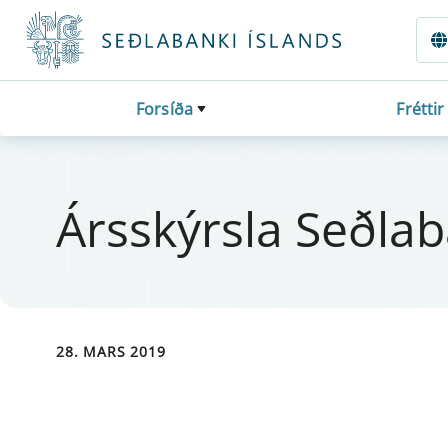
Fara beint í Meginmál
Forsíða
Fréttir
Árs­skýrsla Seðla
28. MARS 2019