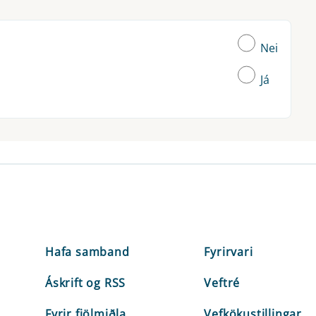
Nei
Já
Hafa samband
Fyrirvari
Áskrift og RSS
Veftré
Fyrir fjölmiðla
Vefkökustillingar