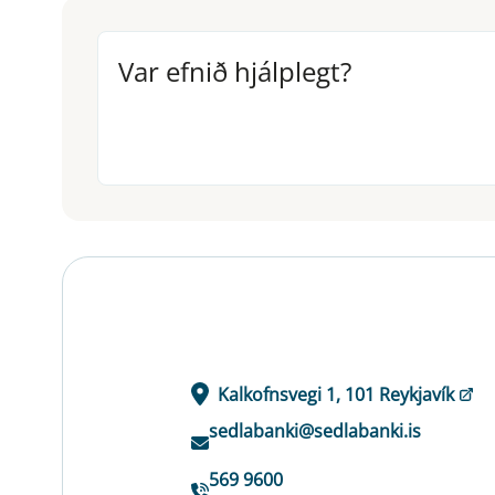
Var efnið hjálplegt?
Var efnið hjálplegt?
Kalkofnsvegi 1, 101 Reykjavík
sedlabanki@sedlabanki.is
569 9600