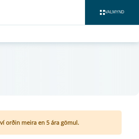
VALMYND
LOKA
því orðin meira en 5 ára gömul.