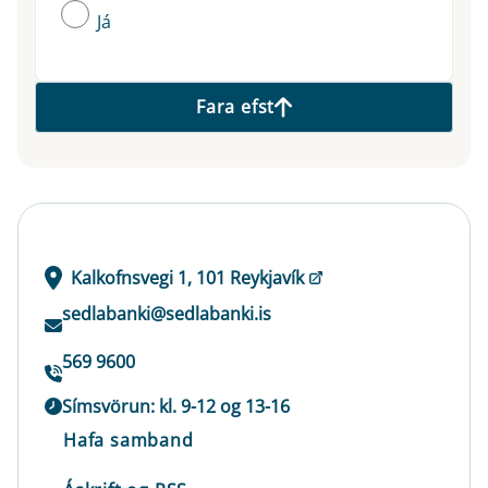
Já
Fara efst
Kalkofnsvegi 1, 101 Reykjavík
sedlabanki@sedlabanki.is
569 9600
Símsvörun: kl. 9-12 og 13-16
Hafa samband