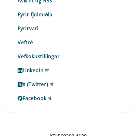
Áskrift og RSS
Fyrir fjölmiðla
Fyrirvari
Veftré
Vefkökustillingar
LinkedIn
X (Twitter)
Facebook