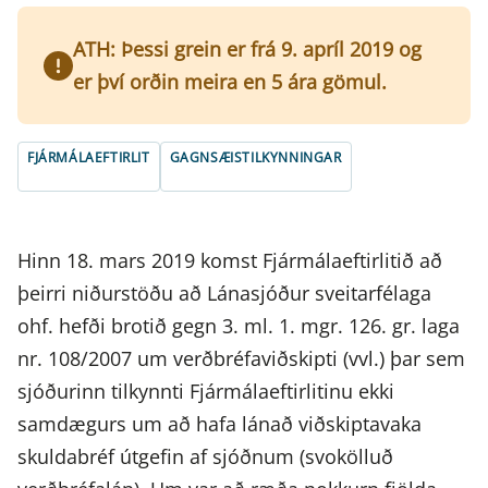
ATH: Þessi grein er frá 9. apríl 2019 og
er því orðin meira en 5 ára gömul.
FJÁRMÁLAEFTIRLIT
GAGNSÆISTILKYNNINGAR
Hinn 18. mars 2019 komst Fjármálaeftirlitið að
þeirri niðurstöðu að Lánasjóður sveitarfélaga
ohf. hefði brotið gegn 3. ml. 1. mgr. 126. gr. laga
nr. 108/2007 um verðbréfaviðskipti (vvl.) þar sem
sjóðurinn tilkynnti Fjármálaeftirlitinu ekki
samdægurs um að hafa lánað viðskiptavaka
skuldabréf útgefin af sjóðnum (svokölluð