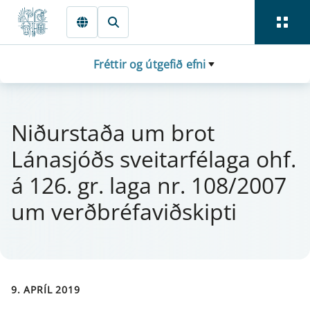
Fara beint í Meginmál
Fréttir og útgefið efni
Niðurstaða um brot
Lánasjóðs sveit­ar­félaga ohf.
á 126. gr. laga nr. 108/2007
um verðbréfaviðskipti
9. APRÍL 2019