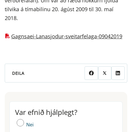
verðbréfalán). Um var að ræða nokkurn fjölda
tilvika á tímabilinu 20. ágúst 2009 til 30. maí
2018.
Gagnsaei-Lanasjodur-sveitarfelaga-09042019
DEILA
Var efnið hjálplegt?
Var efnið hjálplegt?
Nei