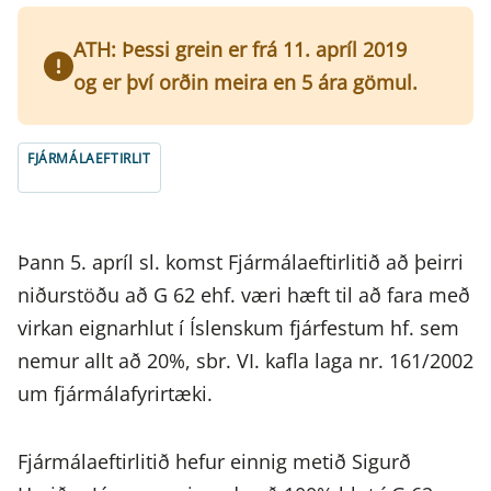
ATH: Þessi grein er frá 11. apríl 2019
og er því orðin meira en 5 ára gömul.
FJÁRMÁLAEFTIRLIT
Þann 5. apríl sl. komst Fjármálaeftirlitið að þeirri
niðurstöðu að G 62 ehf. væri hæft til að fara með
virkan eignarhlut í Íslenskum fjárfestum hf. sem
nemur allt að 20%, sbr. VI. kafla laga nr. 161/2002
um fjármálafyrirtæki.
Fjármálaeftirlitið hefur einnig metið Sigurð