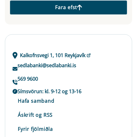
Fara efst
Kalkofnsvegi 1, 101 Reykjavík
sedlabanki@sedlabanki.is
569 9600
Símsvörun: kl. 9-12 og 13-16
Hafa samband
Áskrift og RSS
Fyrir fjölmiðla