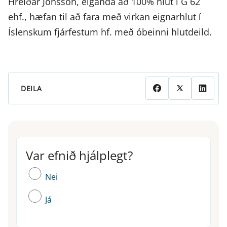
Hreiðar Jónsson, eiganda að 100% hlut í G 62
ehf., hæfan til að fara með virkan eignarhlut í
Íslenskum fjárfestum hf. með óbeinni hlutdeild.
DEILA
Var efnið hjálplegt?
Var efnið hjálplegt?
Nei
Já