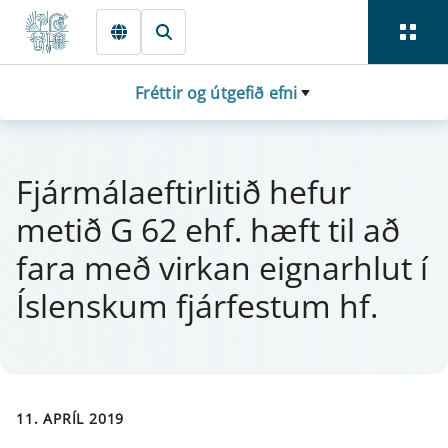
Fara beint í Meginmál
Fréttir og útgefið efni
Fjá­r­mála­eft­i­r­litið hef­ur
metið G 62 ehf. hæft til að
fara með virk­an eign­ar­hlut í
Íslenskum fjá­rfest­um hf.
11. APRÍL 2019