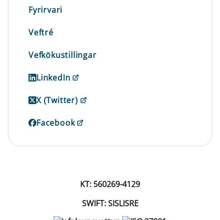
Fyrirvari
Veftré
Vefkökustillingar
LinkedIn
X (Twitter)
Facebook
KT: 560269-4129
SWIFT: SISLISRE