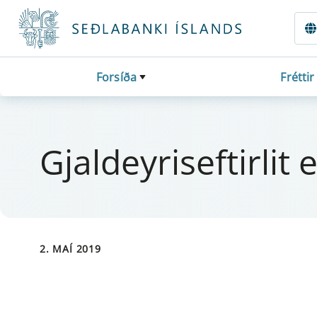
Fara beint í Meginmál
Forsíða
Fréttir
Gjal­dey­ris­eft­i­r­l
2. MAÍ 2019