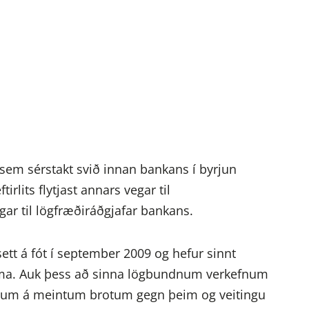
r sem sérstakt svið innan bankans í byrjun
rlits flytjast annars vegar til
ar til lögfræðiráðgjafar bankans.
sett á fót í september 2009 og hefur sinnt
ma. Auk þess að sinna lögbundnum verkefnum
knum á meintum brotum gegn þeim og veitingu