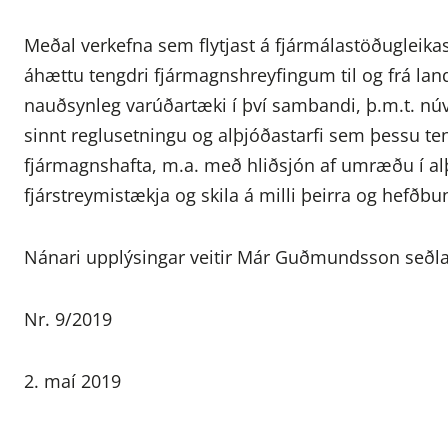
Meðal verkefna sem flytjast á fjármálastöðugleikasvi
áhættu tengdri fjármagnshreyfingum til og frá lan
nauðsynleg varúðartæki í því sambandi, þ.m.t. núv
sinnt reglusetningu og alþjóðastarfi sem þessu te
fjármagnshafta, m.a. með hliðsjón af umræðu í a
fjárstreymistækja og skila á milli þeirra og hefð
Nánari upplýsingar veitir Már Guðmundsson seðla
Nr. 9/2019
2. maí 2019