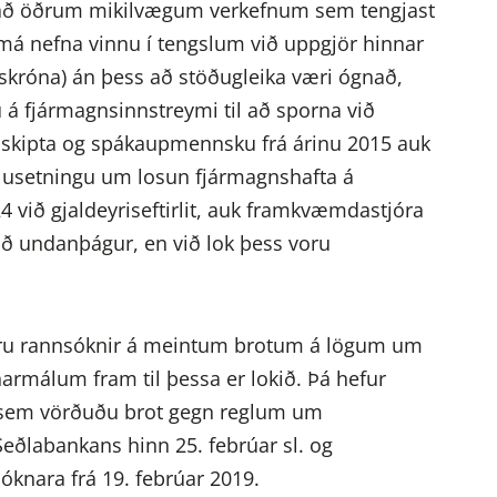
ið að öðrum mikilvægum verkefnum sem tengjast
 nefna vinnu í tengslum við uppgjör hinnar
skróna) án þess að stöðugleika væri ógnað,
á fjármagnsinnstreymi til að sporna við
ðskipta og spákaupmennsku frá árinu 2015 auk
usetningu um losun fjármagnshafta á
24 við gjaldeyriseftirlit, auk framkvæmdastjóra
 við undanþágur, en við lok þess voru
r eru rannsóknir á meintum brotum á lögum um
armálum fram til þessa er lokið. Þá hefur
 sem vörðuðu brot gegn reglum um
 Seðlabankans hinn 25. febrúar sl. og
sóknara frá 19. febrúar 2019.