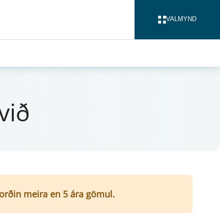
VALMYND
LOKA
svið
í orðin meira en 5 ára gömul.