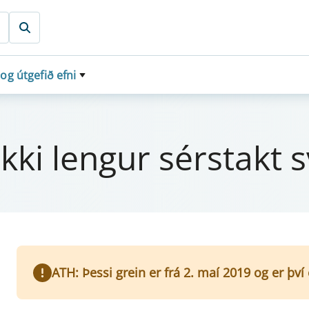
 og útgefið efni
it ekki leng­ur sér­stakt 
ATH: Þessi grein er frá 2. maí 2019 og er þv