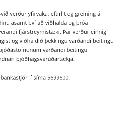
ð verður yfirvaka, eftirlit og greining á
dinu ásamt því að viðhalda og þróa
erandi fjárstreymistæki. Þar verður einnig
ngist og viðhaldið þekkingu varðandi beitingu
lþjóðastofnunum varðandi beitingu
bundnari þjóðhagsvarúðartækja.
bankastjóri í síma 5699600.