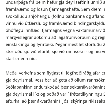
undanþága frá þeim hefur gjaldeyriseftirlit unn
framkvæmd og losun fjármagnshafta. Sem dæmi má
svokölluðu snjóhengju (föllnu bankanna og afland
vinnu við útfærslu og framkvæmd bindingarskyldu 
óhóflegu innflæði fjármagns vegna vaxtamunarvi
margvíslegrar aðkomu að lagafrumvörpum og regl
einstaklinga og fyrirtæki. Þegar mest lét störfuðu 
störfuðu sjö við eftirlit, sjö við rannsóknir og níu
starfsmenn níu.
Meðal verkefna sem flytjast til lögfræðiráðgjafa
gjaldeyrismál. Þess ber að geta að öllum rannsókn
Seðlabankinn endurskoðað þær sektarákvarðanir
gjaldeyrismál líkt og boðað var í fréttatilkynningu
afturkallað þær ákvarðanir í ljósi skýringa ríkissak