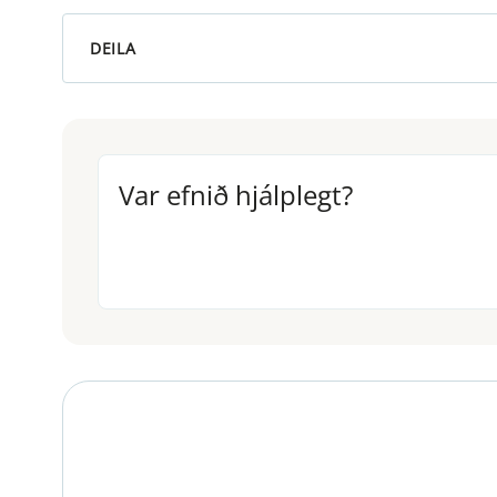
DEILA
Var efnið hjálplegt?
Var efnið hjálplegt?