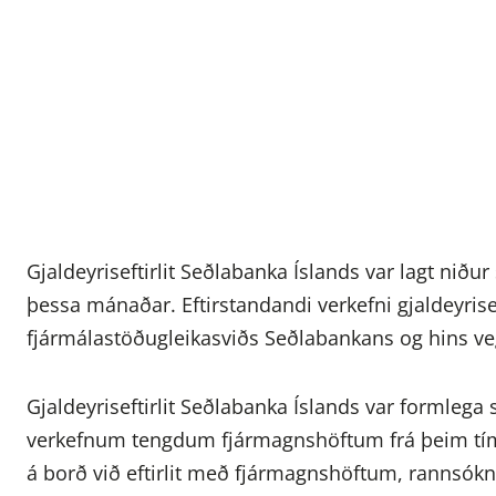
Gjaldeyriseftirlit Seðlabanka Íslands var lagt niðu
þessa mánaðar. Eftirstandandi verkefni gjaldeyrisefti
fjármálastöðugleikasviðs Seðlabankans og hins veg
Gjaldeyriseftirlit Seðlabanka Íslands var formlega 
verkefnum tengdum fjármagnshöftum frá þeim tí
á borð við eftirlit með fjármagnshöftum, rannsó