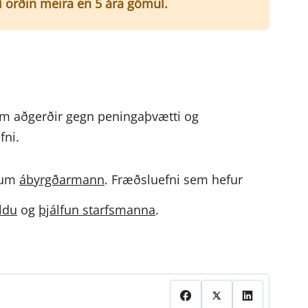
ví orðin meira en 5 ára gömul.
um aðgerðir gegn peningaþvætti og
fni.
 um
ábyrgðarmann
. Fræðsluefni sem hefur
ldu
og
þjálfun starfsmanna
.