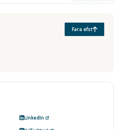
Fara efst
LinkedIn