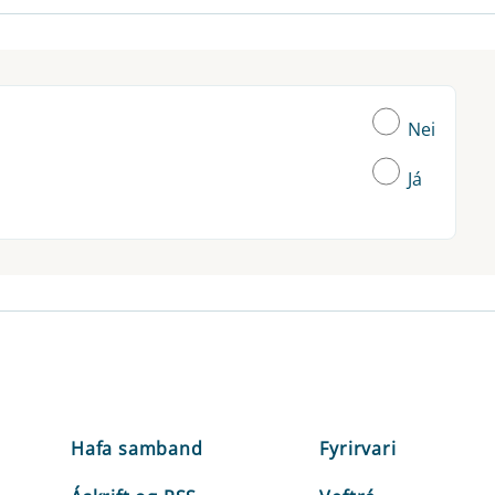
Nei
Já
Hafa samband
Fyrirvari