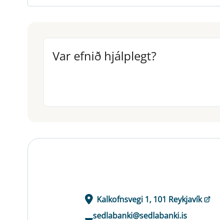
Var efnið hjálplegt?
Var efnið hjálplegt?
Kalkofnsvegi 1, 101 Reykjavík
sedlabanki@sedlabanki.is