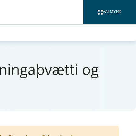
VALMYND
LOKA
n­ingaþvætti og