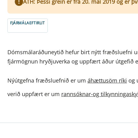
ATH: Þessi grein er frá 20. maí 2019 og er þ
FJÁRMÁLAEFTIRLIT
Dómsmálaráðuneytið hefur birt nýtt fræðsluefni 
fjármögnun hryðjuverka og uppfært áður útgefið e
Nýútgefna fræðsluefnið er um
áhættusöm ríki
og
verið uppfært er um
rannsóknar-og tilkynningasky