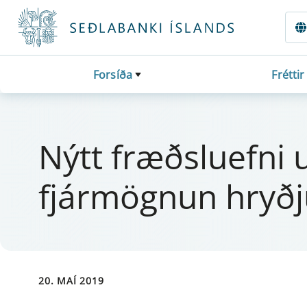
Fara beint í Meginmál
Forsíða
Fréttir
Nýtt fræðslu­efni
fjá­r­mögn­un hryð
20. MAÍ 2019