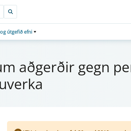
 og útgefið efni
 um aðgerðir gegn pe
ju­verka