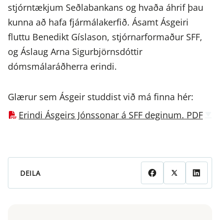
stjórntækjum Seðlabankans og hvaða áhrif þau
kunna að hafa fjármálakerfið. Ásamt Ásgeiri
fluttu Benedikt Gíslason, stjórnarformaður SFF,
og Áslaug Arna Sigurbjörnsdóttir
dómsmálaráðherra erindi.
Glærur sem Ásgeir studdist við má finna hér:
Erindi Ásgeirs Jónssonar á SFF deginum. PDF
DEILA