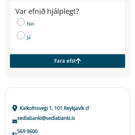
Var efnið hjálplegt?
Var efnið hjálplegt?
Nei
Já
Fara efst
Kalkofnsvegi 1, 101 Reykjavík
sedlabanki@sedlabanki.is
569 9600