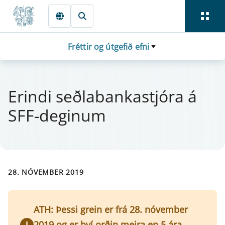
Fara beint í Meginmál
Fréttir og útgefið efni
Er­indi seðlabanka­stjóra á
SFF-deg­in­um
28. NÓVEMBER 2019
ATH: Þessi grein er frá 28. nóvember
2019 og er því orðin meira en 5 ára