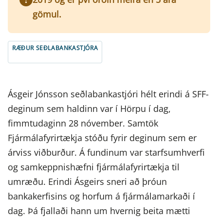
gömul.
RÆÐUR SEÐLABANKASTJÓRA
Ásgeir Jónsson seðlabankastjóri hélt erindi á SFF-
deginum sem haldinn var í Hörpu í dag,
fimmtudaginn 28 nóvember. Samtök
Fjármálafyrirtækja stóðu fyrir deginum sem er
árviss viðburður. Á fundinum var starfsumhverfi
og samkeppnishæfni fjármálafyrirtækja til
umræðu. Erindi Ásgeirs sneri að þróun
bankakerfisins og horfum á fjármálamarkaði í
dag. Þá fjallaði hann um hvernig beita mætti