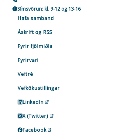
Símsvörun: kl. 9-12 og 13-16
Hafa samband
Áskrift og RSS
Fyrir fjölmiðla
Fyrirvari
Veftré
Vefkökustillingar
LinkedIn
X (Twitter)
Facebook