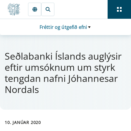
Fara beint í Meginmál
Fréttir og útgefið efni
Seðlaban­ki Íslands aug­lýs­ir
eft­ir um­sókn­um um styrk
tengd­an nafni Jó­hanne­s­ar
Nor­dals
10. JANÚAR 2020