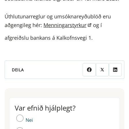
Úthlutunarreglur og umsóknareyðublöð eru
aðgengileg hér:
Menningarstyrkur
og í
afgreiðslu bankans á Kalkofnsvegi 1.
DEILA
Var efnið hjálplegt?
Var efnið hjálplegt?
Nei