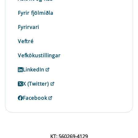
Fyrir fjölmiðla
Fyrirvari
Veftré
Vefkökustillingar
LinkedIn
X (Twitter)
Facebook
KT: 560269-4129