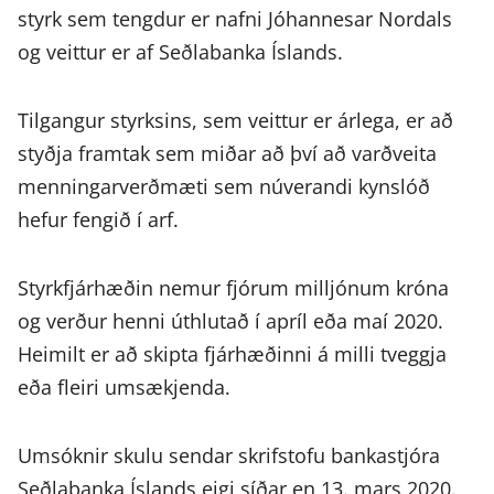
styrk sem tengdur er nafni Jóhannesar Nordals
og veittur er af Seðlabanka Íslands.
Tilgangur styrksins, sem veittur er árlega, er að
styðja framtak sem miðar að því að varðveita
menningarverðmæti sem núverandi kynslóð
hefur fengið í arf.
Styrkfjárhæðin nemur fjórum milljónum króna
og verður henni úthlutað í apríl eða maí 2020.
Heimilt er að skipta fjárhæðinni á milli tveggja
eða fleiri umsækjenda.
Umsóknir skulu sendar skrifstofu bankastjóra
Seðlabanka Íslands eigi síðar en 13. mars 2020.