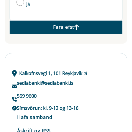
Já
Fara efst
Kalkofnsvegi 1, 101 Reykjavík
sedlabanki@sedlabanki.is
569 9600
Símsvörun: kl. 9-12 og 13-16
Hafa samband
Áskrift og RSS