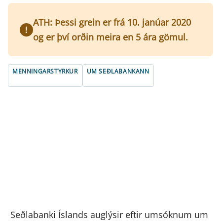
ATH: Þessi grein er frá 10. janúar 2020
og er því orðin meira en 5 ára gömul.
MENNINGARSTYRKUR
UM SEÐLABANKANN
Seðlabanki Íslands auglýsir eftir umsóknum um