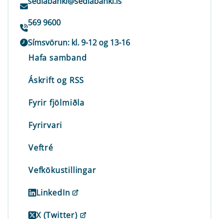
sedlabanki@sedlabanki.is
569 9600
Símsvörun: kl. 9-12 og 13-16
Hafa samband
Áskrift og RSS
Fyrir fjölmiðla
Fyrirvari
Veftré
Vefkökustillingar
LinkedIn
X (Twitter)