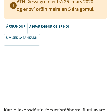
ATH: Þessi grein er frá 25. mars 2020
og er því orðin meira en 5 ára gömul.
ÁRSFUNDUR
AÐRAR RÆÐUR OG ERINDI
UM SEÐLABANKANN
Katrín Jakobsdóttir, forsætisráðherra, flutti ávarp