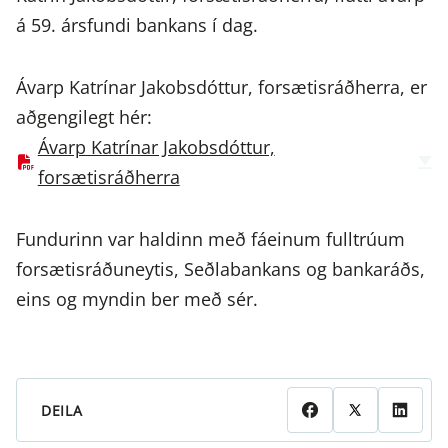
á 59. ársfundi bankans í dag.
Ávarp Katrínar Jakobsdóttur, forsætisráðherra, er
aðgengilegt hér:
Ávarp Katrínar Jakobsdóttur,
forsætisráðherra
Fundurinn var haldinn með fáeinum fulltrúum
forsætisráðuneytis, Seðlabankans og bankaráðs,
eins og myndin ber með sér.
DEILA