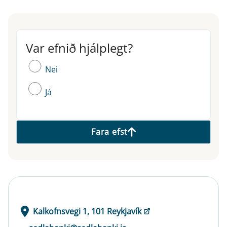
Var efnið hjálplegt?
Var efnið hjálplegt?
Nei
Já
Fara efst
Kalkofnsvegi 1, 101 Reykjavík