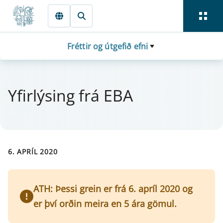
Fara beint í Meginmál
Fréttir og útgefið efni
Yfi­r­lýs­ing frá EBA
6. APRÍL 2020
ATH: Þessi grein er frá 6. apríl 2020 og
er því orðin meira en 5 ára gömul.