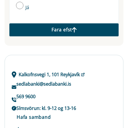
Já
Fara efst
Kalkofnsvegi 1, 101 Reykjavík
sedlabanki@sedlabanki.is
569 9600
Símsvörun: kl. 9-12 og 13-16
Hafa samband