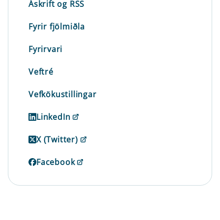
Áskrift og RSS
Fyrir fjölmiðla
Fyrirvari
Veftré
Vefkökustillingar
LinkedIn
X (Twitter)
Facebook