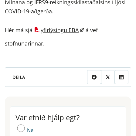
ívilnana og IFRS9-reikningsskilastaðalsins í ljósi
COVID-19-aðgerða.
Hér má sjá
yfirlýsingu EBA
á vef
stofnunarinnar.
DEILA
Var efnið hjálplegt?
Var efnið hjálplegt?
Nei