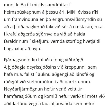
muni leiða til mikils samdráttar í
heimsbúskapnum á þessu ári. Mikil óvissa ríki
um framvinduna en þó er grunnsviðsmyndin sú
að alþjóðahagkerfið taki við sér á næsta ári, m.a.
í krafti aðgerða stjórnvalda við að halda
faraldrinum í skefjum, vernda störf og hvetja til
hagvaxtar að nýju.
Fjárhagsnefndin lofaði einnig viðbrögð
Alþjóðagjaldeyrissjóðsins við kreppunni, sem
hafa m.a. falist í auknu aðgengi að lánsfé og
ráðgjöf við stefnumótun í aðildarríkjunum.
Neyðarfjármögnun hefur verið veitt úr
hamfarasjóðum og komið hefur verið til móts við
aðildarlönd vegna lausafjárvanda sem hefur