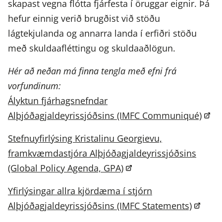
skapast vegna flótta fjárfesta í öruggar eignir. Þá
hefur einnig verið brugðist við stöðu
lágtekjulanda og annarra landa í erfiðri stöðu
með skuldaafléttingu og skuldaaðlögun.
Hér að neðan má finna tengla með efni frá
vorfundinum:
Ályktun fjárhagsnefndar
Alþjóðagjaldeyrissjóðsins (IMFC Communiqué)
Stefnuyfirlýsing Kristalinu Georgievu,
framkvæmdastjóra Alþjóðagjaldeyrissjóðsins
(Global Policy Agenda, GPA)
Yfirlýsingar allra kjördæma í stjórn
Alþjóðagjaldeyrissjóðsins (IMFC Statements)