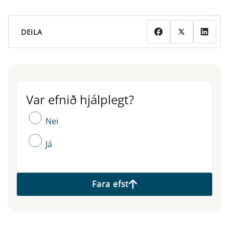
DEILA
Var efnið hjálplegt?
Var efnið hjálplegt?
Nei
Já
Fara efst