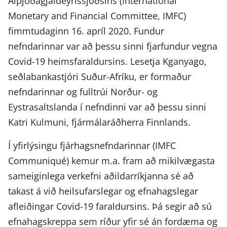
Alþjóðagjaldeyrissjóðsins (International
Monetary and Financial Committee, IMFC)
fimmtudaginn 16. apríl 2020. Fundur
nefndarinnar var að þessu sinni fjarfundur vegna
Covid-19 heimsfaraldursins. Lesetja Kganyago,
seðlabankastjóri Suður-Afríku, er formaður
nefndarinnar og fulltrúi Norður- og
Eystrasaltslanda í nefndinni var að þessu sinni
Katri Kulmuni, fjármálaráðherra Finnlands.
Í yfirlýsingu fjárhagsnefndarinnar (IMFC
Communiqué) kemur m.a. fram að mikilvægasta
sameiginlega verkefni aðildarríkjanna sé að
takast á við heilsufarslegar og efnahagslegar
afleiðingar Covid-19 faraldursins. Þá segir að sú
efnahagskreppa sem ríður yfir sé án fordæma og