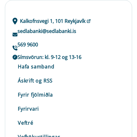
Kalkofnsvegi 1, 101 Reykjavík
sedlabanki@sedlabanki.is
569 9600
Símsvörun: kl. 9-12 og 13-16
Hafa samband
Áskrift og RSS
Fyrir fjölmiðla
Fyrirvari
Veftré