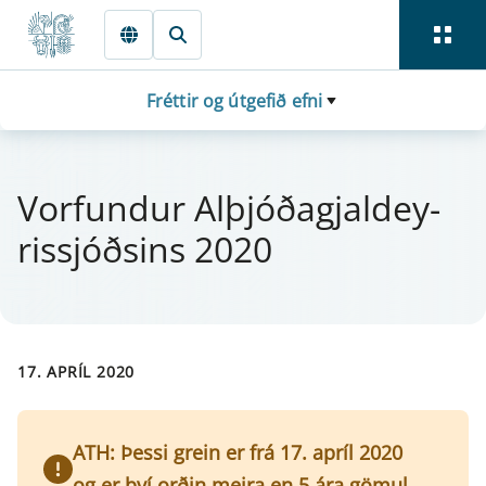
Fara beint í Meginmál
Fréttir og útgefið efni
Vor­fund­ur Alþjóðagjal­dey­
ris­sjóðsins 2020
17. APRÍL 2020
ATH: Þessi grein er frá 17. apríl 2020
og er því orðin meira en 5 ára gömul.