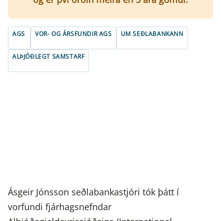
AGS
VOR- OG ÁRSFUNDIR AGS
UM SEÐLABANKANN
ALÞJÓÐLEGT SAMSTARF
Ásgeir Jónsson seðlabankastjóri tók þátt í
vorfundi fjárhagsnefndar