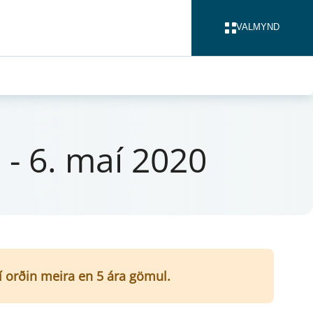
VALMYND
LOKA
 - 6. maí 2020
ví orðin meira en 5 ára gömul.