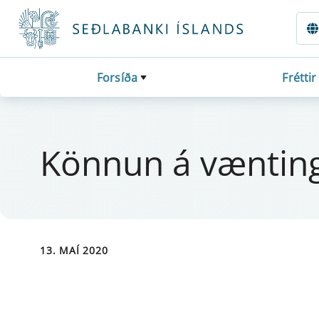
Fara beint í Meginmál
Forsíða
Fréttir
Könn­un á vænt­in
13. MAÍ 2020