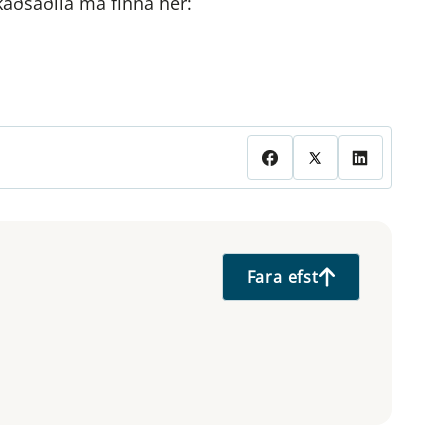
aðsaðila má finna hér:
Fara efst