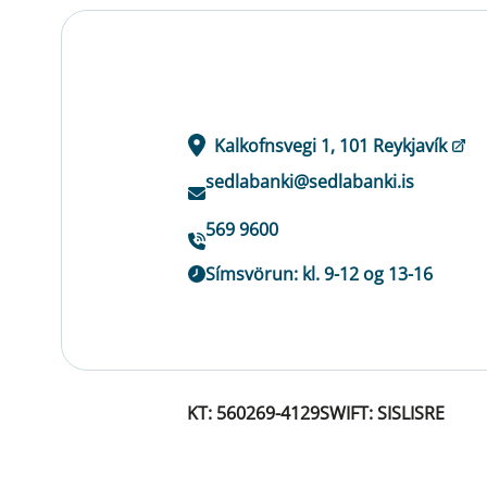
Kalkofnsvegi 1, 101 Reykjavík
sedlabanki@sedlabanki.is
569 9600
Símsvörun: kl. 9-12 og 13-16
KT: 560269-4129
SWIFT: SISLISRE