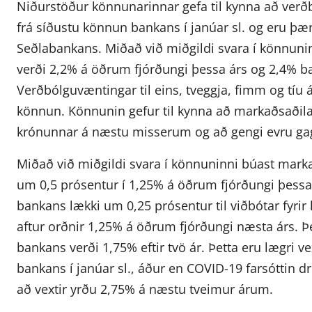
Niðurstöður könnunarinnar gefa til kynna að verðb
frá síðustu könnun bankans í janúar sl. og eru þ
Seðlabankans. Miðað við miðgildi svara í könnun
verði 2,2% á öðrum fjórðungi þessa árs og 2,4% bæ
Verðbólguvæntingar til eins, tveggja, fimm og tíu 
könnun. Könnunin gefur til kynna að markaðsaðilar
krónunnar á næstu misserum og að gengi evru gagnv
Miðað við miðgildi svara í könnuninni búast marka
um 0,5 prósentur í 1,25% á öðrum fjórðungi þessa
bankans lækki um 0,25 prósentur til viðbótar fyrir 
aftur orðnir 1,25% á öðrum fjórðungi næsta árs. Þ
bankans verði 1,75% eftir tvö ár. Þetta eru lægri v
bankans í janúar sl., áður en COVID-19 farsóttin d
að vextir yrðu 2,75% á næstu tveimur árum.