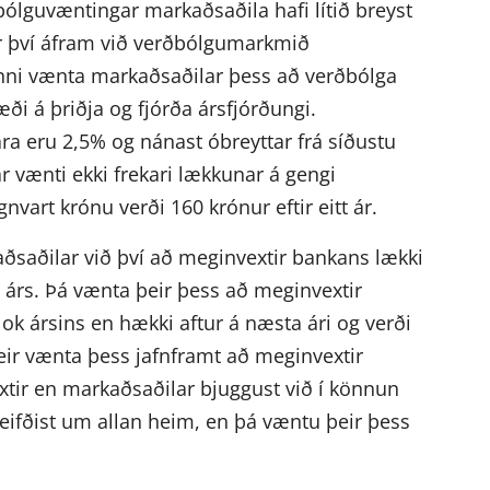
ólguvæntingar markaðsaðila hafi lítið breyst
ær því áfram við verðbólgumarkmið
inni vænta markaðsaðilar þess að verðbólga
ði á þriðja og fjórða ársfjórðungi.
ára eru 2,5% og nánast óbreyttar frá síðustu
 vænti ekki frekari lækkunar á gengi
art krónu verði 160 krónur eftir eitt ár.
ðsaðilar við því að meginvextir bankans lækki
 árs. Þá vænta þeir þess að meginvextir
lok ársins en hækki aftur á næsta ári og verði
eir vænta þess jafnframt að meginvextir
extir en markaðsaðilar bjuggust við í könnun
reifðist um allan heim, en þá væntu þeir þess