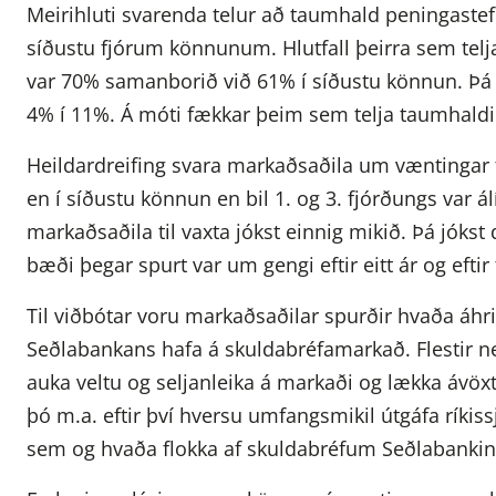
Meirihluti svarenda telur að taumhald peningastef
síðustu fjórum könnunum. Hlutfall þeirra sem telj
var 70% samanborið við 61% í síðustu könnun. Þá f
4% í 11%. Á móti fækkar þeim sem telja taumhaldi
Heildardreifing svara markaðsaðila um væntingar 
en í síðustu könnun en bil 1. og 3. fjórðungs var á
markaðsaðila til vaxta jókst einnig mikið. Þá jókst
bæði þegar spurt var um gengi eftir eitt ár og eftir 
Til viðbótar voru markaðsaðilar spurðir hvaða áhr
Seðlabankans hafa á skuldabréfamarkað. Flestir 
auka veltu og seljanleika á markaði og lækka ávöxt
þó m.a. eftir því hversu umfangsmikil útgáfa ríki
sem og hvaða flokka af skuldabréfum Seðlabanki