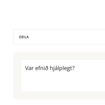
DEILA
Var efnið hjálplegt?
Var efnið hjálplegt?