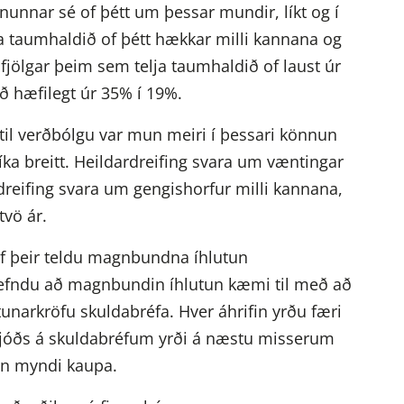
nunnar sé of þétt um þessar mundir, líkt og í
a taumhaldið of þétt hækkar milli kannana og
jölgar þeim sem telja taumhaldið of laust úr
ð hæfilegt úr 35% í 19%.
til verðbólgu var mun meiri í þessari könnun
líka breitt. Heildardreifing svara um væntingar
 dreifing svara um gengishorfur milli kannana,
tvö ár.
if þeir teldu magnbundna íhlutun
nefndu að magnbundin íhlutun kæmi til með að
unarkröfu skuldabréfa. Hver áhrifin yrðu færi
ssjóðs á skuldabréfum yrði á næstu misserum
nn myndi kaupa.