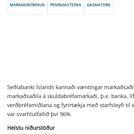
MARKAÐSKÖNNUN
PENINGASTEFNA
GAGNATORG
Seðlabanki Íslands kannaði væntingar markaðsaðila d
markaðsaðila á skuldabréfamarkaði, þ.e. banka, líf
verðbréfamiðlana og fyrirtækja með starfsleyfi til 
var svarhlutfallið því 96%.
Helstu niðurstöður