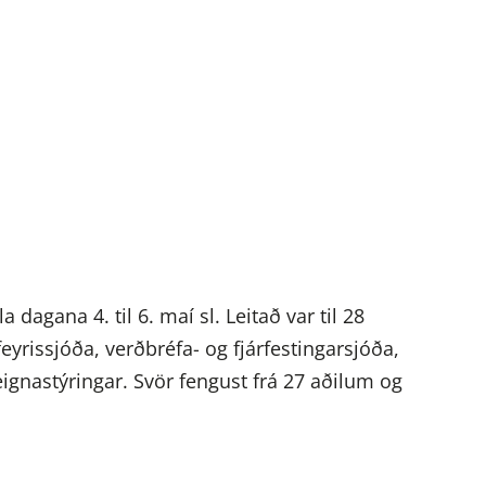
agana 4. til 6. maí sl. Leitað var til 28
eyrissjóða, verðbréfa- og fjárfestingarsjóða,
eignastýringar. Svör fengust frá 27 aðilum og