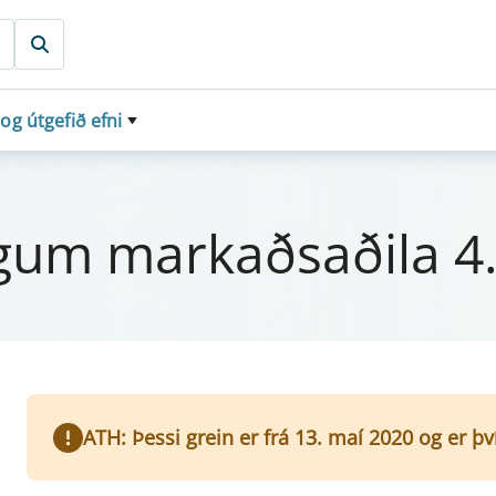
 og útgefið efni
g­um markaðsaðila 4.
ATH: Þessi grein er frá 13. maí 2020 og er þ