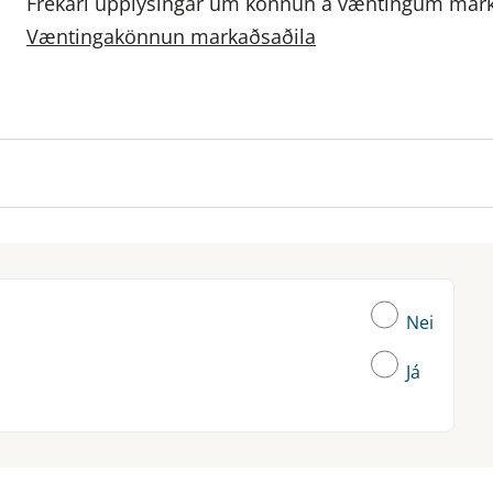
Frekari upplýsingar um könnun á væntingum mark
Væntingakönnun markaðsaðila
Nei
Já