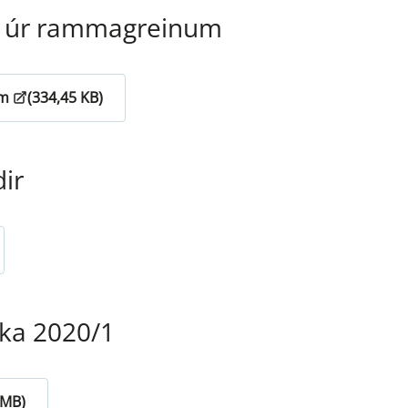
gn úr rammagreinum
um
(334,45 KB)
ir
ika 2020/1
 MB)