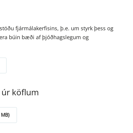
ir stöðu fjármálakerfisins, þ.e. um styrk þess og
vera búin bæði af þjóðhagslegum og
 úr köflum
6 MB)