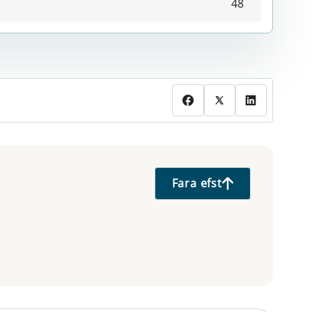
48
Fara efst