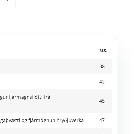
BLS.
38
42
gur fjármagnsflótti frá
45
gaþvætti og fjármögnun hryðjuverka
47