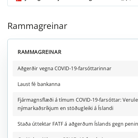
Rammagreinar
RAMMAGREINAR
Aðgerðir vegna COVID-19-farsóttarinnar
Laust fé bankanna
Fjármagnsflæði á tímum COVID-19-farsóttar:
Verule
nýmarkaðsríkjum
en stöðugleiki á Íslandi
Staða úttektar FATF á aðgerðum Íslands
gegn penin