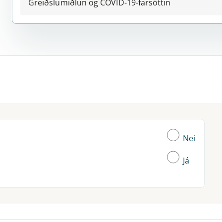
Greiðslumiðlun og COVID-19-farsóttin
Nei
Já