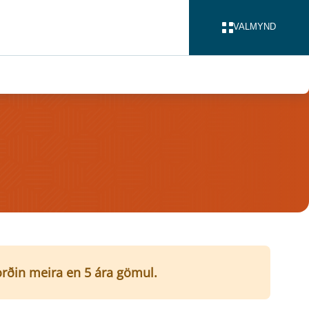
VALMYND
LOKA
í orðin meira en 5 ára gömul.