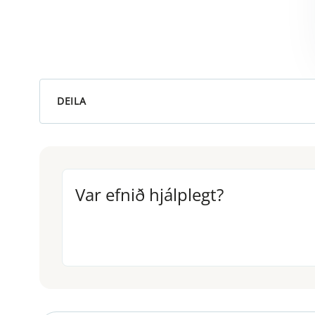
DEILA
Var efnið hjálplegt?
Var efnið hjálplegt?