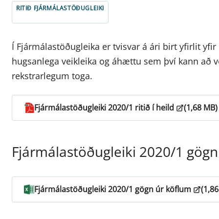
RITIÐ FJÁRMÁLASTÖÐUGLEIKI
Í Fjármálastöðugleika er tvisvar á ári birt yfirlit yf
hugsanlega veikleika og áhættu sem því kann að 
rekstrarlegum toga.
Fjármálastöðugleiki 2020/1 ritið í heild
(1,68 MB)
Fjármálastöðugleiki 2020/1 gögn
Fjármálastöðugleiki 2020/1 gögn úr köflum
(1,8