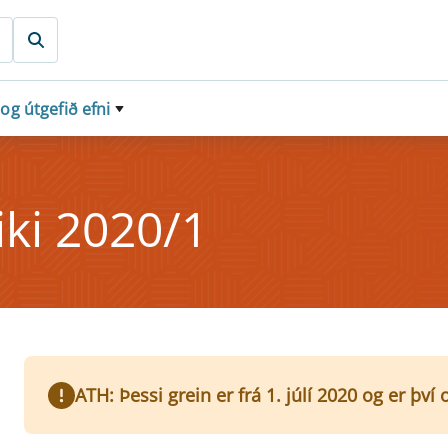
 og útgefið efni
i­ki 2020/1
ATH: Þessi grein er frá 1. júlí 2020 og er þv