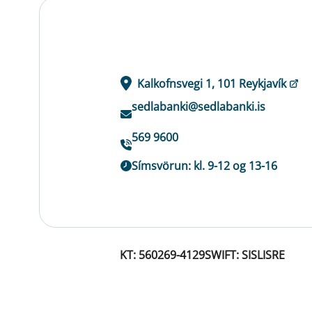
Kalkofnsvegi 1, 101 Reykjavík
sedlabanki@sedlabanki.is
569 9600
Símsvörun: kl. 9-12 og 13-16
KT: 560269-4129
SWIFT: SISLISRE