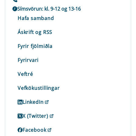
Símsvörun: kl. 9-12 og 13-16
Hafa samband
Áskrift og RSS
Fyrir fjölmiðla
Fyrirvari
Veftré
Vefkökustillingar
LinkedIn
X (Twitter)
Facebook