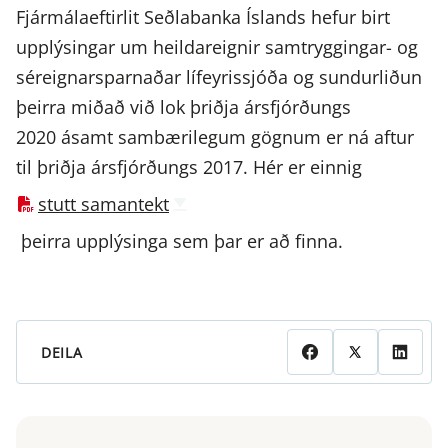
Fjármálaeftirlit Seðlabanka Íslands hefur birt
upplýsingar um heildareignir samtryggingar- og
séreignarsparnaðar lífeyrissjóða og sundurliðun
þeirra miðað við lok þriðja ársfjórðungs
2020 ásamt sambærilegum gögnum er ná aftur
til þriðja ársfjórðungs 2017. Hér er einnig
stutt samantekt
þeirra upplýsinga sem þar er að finna.
DEILA