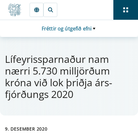
Fara beint í Meginmál
Fréttir og útgefið efni
Líf­ey­ris­sparnaður nam
nærri 5.730 milljörðum
króna við lok þriðja árs­
fjórðungs 2020
9. DESEMBER 2020