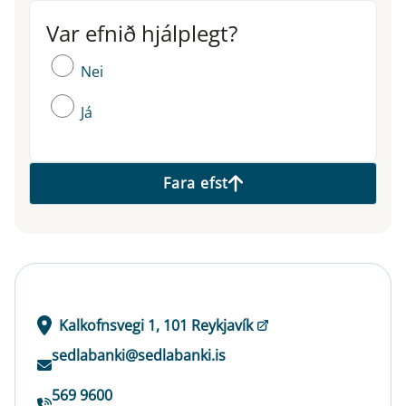
Var efnið hjálplegt?
Var efnið hjálplegt?
Nei
Já
Fara efst
Kalkofnsvegi 1, 101 Reykjavík
sedlabanki@sedlabanki.is
569 9600