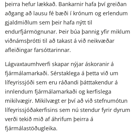
þeirra hefur lækkað. Bankarnir hafa því greiðan
aðgang að lausu fé bæði í krónum og erlendum
gjaldmiðlum sem þeir hafa nýtt til
endurfjármögnunar. Þeir búa þannig yfir miklum
viðnámsþrótti til að takast á við neikvæðar
afleiðingar farsóttarinnar.
Lágvaxtaumhverfi skapar nýjar áskoranir á
fjármálamarkaði. Sérstaklega á þetta við um
lífeyrissjóði sem eru ráðandi þátttakendur á
innlendum fjármálamarkaði og kerfislega
mikilvægir. Mikilvægt er því að við stefnumótun
lífeyrissjóðakerfisins sem nú stendur fyrir dyrum
verði tekið mið af áhrifum þeirra á
fjármálastöðugleika.