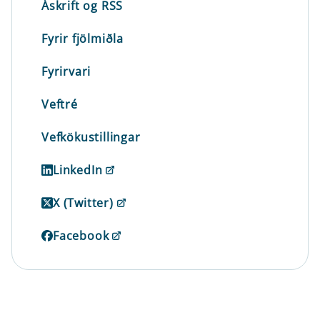
Áskrift og RSS
Fyrir fjölmiðla
Fyrirvari
Veftré
Vefkökustillingar
LinkedIn
X (Twitter)
Facebook