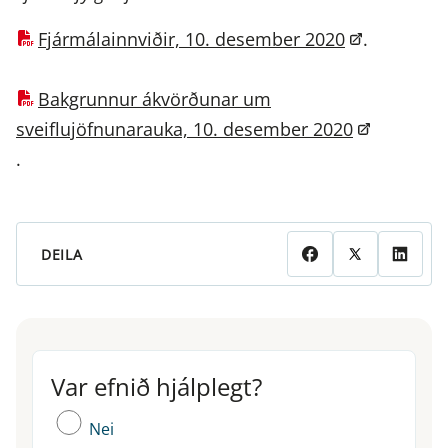
Fjármálainnviðir, 10. desember 2020
.
Bakgrunnur ákvörðunar um
sveiflujöfnunarauka, 10. desember 2020
.
DEILA
Var efnið hjálplegt?
Var efnið hjálplegt?
Nei