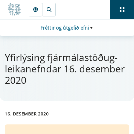
Fara beint í Meginmál
Fréttir og útgefið efni
Yfi­r­lýs­ing fjá­r­málastöðug­
leika­nefnd­ar 16. des­em­ber
2020
16. DESEMBER 2020