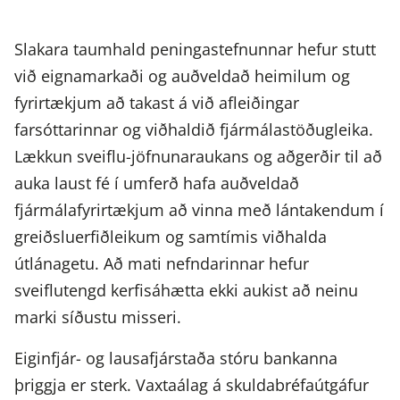
Slakara taumhald peningastefnunnar hefur stutt
við eignamarkaði og auðveldað heimilum og
fyrirtækjum að takast á við afleiðingar
farsóttarinnar og viðhaldið fjármálastöðugleika.
Lækkun sveiflu-jöfnunaraukans og aðgerðir til að
auka laust fé í umferð hafa auðveldað
fjármálafyrirtækjum að vinna með lántakendum í
greiðsluerfiðleikum og samtímis viðhalda
útlánagetu. Að mati nefndarinnar hefur
sveiflutengd kerfisáhætta ekki aukist að neinu
marki síðustu misseri.
Eiginfjár- og lausafjárstaða stóru bankanna
þriggja er sterk. Vaxtaálag á skuldabréfaútgáfur