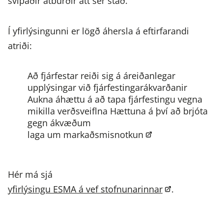
svipaðir atburðir átt sér stað.
Í yfirlýsingunni er lögð áhersla á eftirfarandi
atriði:
Að fjárfestar reiði sig á áreiðanlegar
upplýsingar við fjárfestingarákvarðanir
Aukna áhættu á að tapa fjárfestingu vegna
mikilla verðsveiflna
Hættuna á því að brjóta
gegn ákvæðum
laga um markaðsmisnotkun
Hér má sjá
yfirlýsingu ESMA á vef stofnunarinnar
.