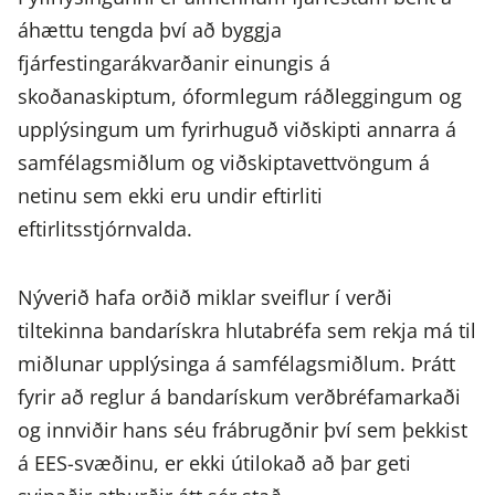
áhættu tengda því að byggja
fjárfestingarákvarðanir einungis á
skoðanaskiptum, óformlegum ráðleggingum og
upplýsingum um fyrirhuguð viðskipti annarra á
samfélagsmiðlum og viðskiptavettvöngum á
netinu sem ekki eru undir eftirliti
eftirlitsstjórnvalda.
Nýverið hafa orðið miklar sveiflur í verði
tiltekinna bandarískra hlutabréfa sem rekja má til
miðlunar upplýsinga á samfélagsmiðlum. Þrátt
fyrir að reglur á bandarískum verðbréfamarkaði
og innviðir hans séu frábrugðnir því sem þekkist
á EES-svæðinu, er ekki útilokað að þar geti