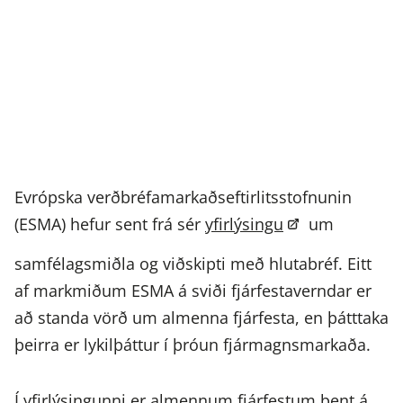
Evrópska verðbréfamarkaðseftirlitsstofnunin
(ESMA) hefur sent frá sér
yfirlýsingu
um
samfélagsmiðla og viðskipti með hlutabréf. Eitt
af markmiðum ESMA á sviði fjárfestaverndar er
að standa vörð um almenna fjárfesta, en þátttaka
þeirra er lykilþáttur í þróun fjármagnsmarkaða.
Í yfirlýsingunni er almennum fjárfestum bent á