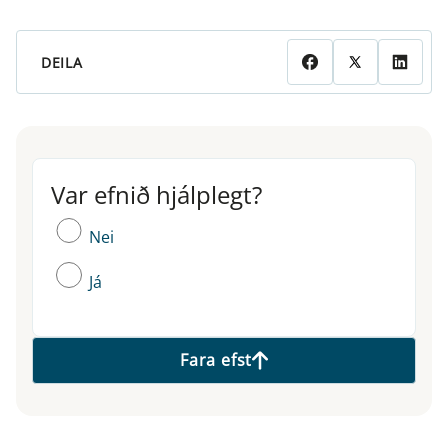
DEILA
Var efnið hjálplegt?
Var efnið hjálplegt?
Nei
Já
Fara efst