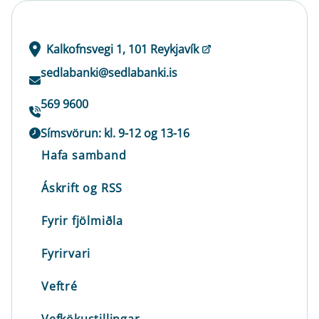
Kalkofnsvegi 1, 101 Reykjavík
sedlabanki@sedlabanki.is
569 9600
Símsvörun: kl. 9-12 og 13-16
Hafa samband
Áskrift og RSS
Fyrir fjölmiðla
Fyrirvari
Veftré