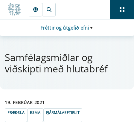
Fara beint í Meginmál
Fréttir og útgefið efni
Sam­félag­smiðlar og
viðskipti með hluta­bréf
19. FEBRÚAR 2021
FRÆÐSLA
ESMA
FJÁRMÁLAEFTIRLIT