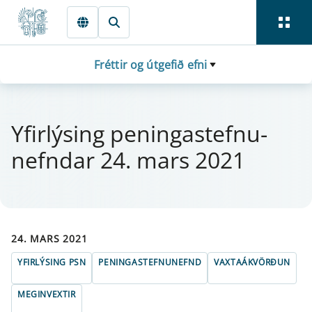
Fara beint í Meginmál
Fréttir og útgefið efni
Yfi­r­lýs­ing pen­inga­stefnu­
nefnd­ar 24. mars 2021
24. MARS 2021
YFIRLÝSING PSN
PENINGASTEFNUNEFND
VAXTAÁKVÖRÐUN
MEGINVEXTIR