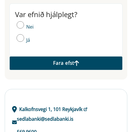
Var efnið hjálplegt?
Var efnið hjálplegt?
Nei
Já
Fara efst
Kalkofnsvegi 1, 101 Reykjavík
sedlabanki@sedlabanki.is