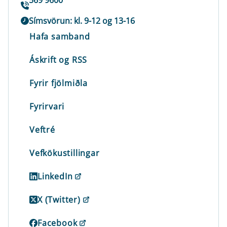
569 9600
Símsvörun: kl. 9-12 og 13-16
Hafa samband
Áskrift og RSS
Fyrir fjölmiðla
Fyrirvari
Veftré
Vefkökustillingar
LinkedIn
X (Twitter)
Facebook