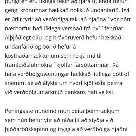
þungt en eru líklega tekin að fjara út enda hefur
gengi krónunnar hækkað nokkuð undanfarið. Því
er útlit fyrir að verðbólga taki að hjaðna í vor þótt
nærhorfur hafi líklega versnað frá því í febrúar.
Alþjóðlegt olíu- og hrávöruverð hefur hækkað
undanfarið og borið hefur á
kostnaðarhækkunum sem rekja má til
framleiðsluhnökra í kjölfar farsóttarinnar. Þá
hafa verðbólguvæntingar hækkað lítillega þótt of
snemmt sé að álykta um hvort kjölfesta þeirra
við verðbólgumarkmið bankans hafi veikst.
Peningastefnunefnd mun beita þeim tækjum
sem hún hefur yfir að ráða til að styðja við
þjóðarbúskapinn og tryggja að verðbólga hjaðni