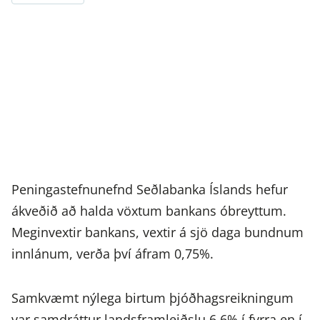
Peningastefnunefnd Seðlabanka Íslands hefur
ákveðið að halda vöxtum bankans óbreyttum.
Meginvextir bankans, vextir á sjö daga bundnum
innlánum, verða því áfram 0,75%.
Samkvæmt nýlega birtum þjóðhagsreikningum
var samdráttur landsframleiðslu 6,6% í fyrra en í