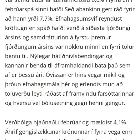
febrúarspá sinni hafði Seðlabankinn gert ráð fyrir
að hann yrði 7,7%. Efnahagsumsvif reyndust
kröftugri en spáð hafði verið á síðasta fjórðungi
ársins og samdrátturinn á fyrstu þremur
fjórðungum ársins var nokkru minni en fyrri tölur
bentu til. Nýlegar hátíðnivísbendingar og
kannanir benda til áframhaldandi bata það sem
af er þessu ári. Óvissan er hins vegar mikil og
þróun efnahagsmála hér og erlendis mun að
töluverðu leyti ráðast af framvindu farsóttarinnar
og hversu vel bólusetning gegn henni gengur.
Verðbólga hjaðnaði í febrúar og mældist 4,1%.
Áhrif gengislækkunar krónunnar í fyrra vega enn