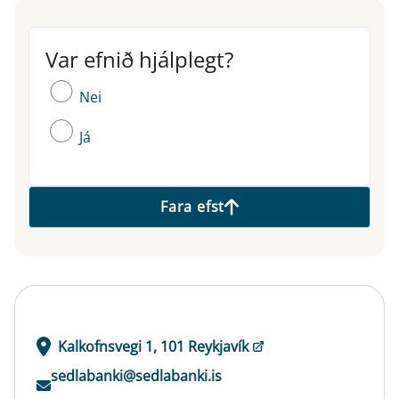
Var efnið hjálplegt?
Var efnið hjálplegt?
Nei
Já
Fara efst
Kalkofnsvegi 1, 101 Reykjavík
sedlabanki@sedlabanki.is