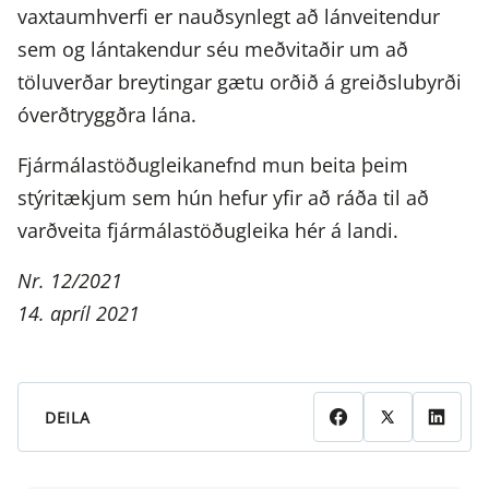
vaxtaumhverfi er nauðsynlegt að lánveitendur
sem og lántakendur séu meðvitaðir um að
töluverðar breytingar gætu orðið á greiðslubyrði
óverðtryggðra lána.
Fjármálastöðugleikanefnd mun beita þeim
stýritækjum sem hún hefur yfir að ráða til að
varðveita fjármálastöðugleika hér á landi.
Nr. 12/2021
14. apríl 2021
DEILA