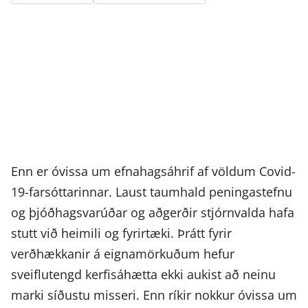
Enn er óvissa um efnahagsáhrif af völdum Covid-
19-farsóttarinnar. Laust taumhald peningastefnu
og þjóðhagsvarúðar og aðgerðir stjórnvalda hafa
stutt við heimili og fyrirtæki. Þrátt fyrir
verðhækkanir á eignamörkuðum hefur
sveiflutengd kerfisáhætta ekki aukist að neinu
marki síðustu misseri. Enn ríkir nokkur óvissa um