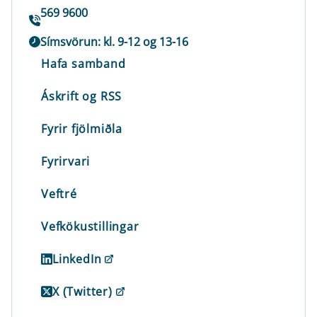
569 9600
Símsvörun: kl. 9-12 og 13-16
Hafa samband
Áskrift og RSS
Fyrir fjölmiðla
Fyrirvari
Veftré
Vefkökustillingar
LinkedIn
X (Twitter)