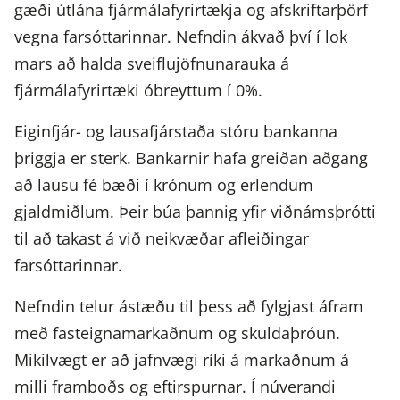
gæði útlána fjármálafyrirtækja og afskriftarþörf
vegna farsóttarinnar. Nefndin ákvað því í lok
mars að halda sveiflujöfnunarauka á
fjármálafyrirtæki óbreyttum í 0%.
Eiginfjár- og lausafjárstaða stóru bankanna
þriggja er sterk. Bankarnir hafa greiðan aðgang
að lausu fé bæði í krónum og erlendum
gjaldmiðlum. Þeir búa þannig yfir viðnámsþrótti
til að takast á við neikvæðar afleiðingar
farsóttarinnar.
Nefndin telur ástæðu til þess að fylgjast áfram
með fasteignamarkaðnum og skuldaþróun.
Mikilvægt er að jafnvægi ríki á markaðnum á
milli framboðs og eftirspurnar. Í núverandi