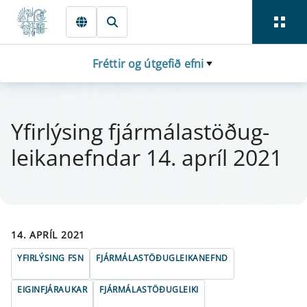
Fara beint í Meginmál
Fréttir og útgefið efni
Yfi­r­lýs­ing fjá­r­málastöðug­
leika­nefnd­ar 14. apríl 2021
14. APRÍL 2021
YFIRLÝSING FSN
FJÁRMÁLASTÖÐUGLEIKANEFND
EIGINFJÁRAUKAR
FJÁRMÁLASTÖÐUGLEIKI