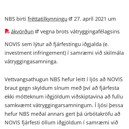
NBS birti
fréttatilkynningu
27. apríl 2021 um
ákvörðun
vegna brots vátryggingafélagsins
NOVIS sem lýtur að fjárfestingu iðgjalda (e.
investment infringement) í samræmi við skilmála
vátryggingasamninga.
Vettvangsathugun NBS hefur leitt í ljós að NOVIS
braut gegn skyldum sínum með því að fjárfesta
ekki mótteknum iðgjöldum viðskiptavina að fullu
samkvæmt vátryggingarsamningum. Í ljósi þessa
hefur NBS meðal annars gert þá úrbótakröfu að
NOVIS fjárfesti öllum iðgjöldum í samræmi við