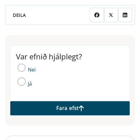
DEILA
Var efnið hjálplegt?
Var efnið hjálplegt?
Nei
Já
Fara efst