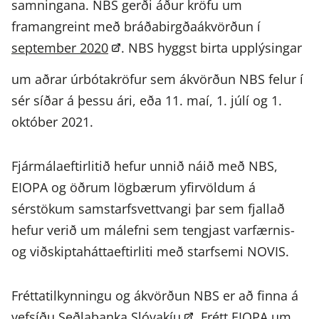
samningana. NBS gerði áður kröfu um
framangreint með bráðabirgðaákvörðun í
september 2020
. NBS hyggst birta upplýsingar
um aðrar úrbótakröfur sem ákvörðun NBS felur í
sér síðar á þessu ári, eða 11. maí, 1. júlí og 1.
október 2021.
Fjármálaeftirlitið hefur unnið náið með NBS,
EIOPA og öðrum lögbærum yfirvöldum á
sérstökum samstarfsvettvangi þar sem fjallað
hefur verið um málefni sem tengjast varfærnis-
og viðskiptaháttaeftirliti með starfsemi NOVIS.
Fréttatilkynningu og ákvörðun NBS er að finna á
vefsíðu Seðlabanka Slóvakíu
. Frétt EIOPA um