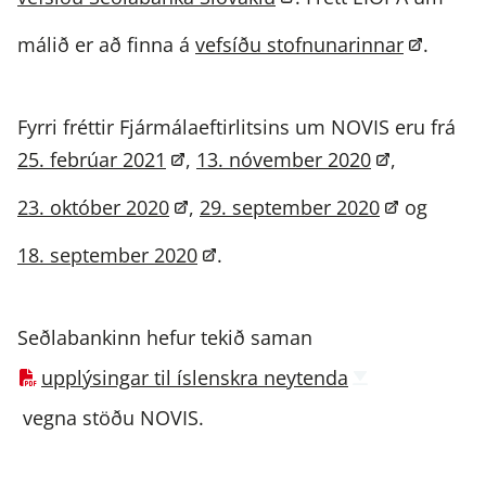
málið er að finna á
vefsíðu stofnunarinnar
.
Fyrri fréttir Fjármálaeftirlitsins um NOVIS eru frá
25. febrúar 2021
,
13. nóvember 2020
,
23. október 2020
,
29. september 2020
og
18. september 2020
.
Seðlabankinn hefur tekið saman
upplýsingar til íslenskra neytenda
vegna stöðu NOVIS.