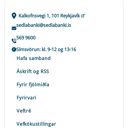
Kalkofnsvegi 1, 101 Reykjavík
sedlabanki@sedlabanki.is
569 9600
Símsvörun: kl. 9-12 og 13-16
Hafa samband
Áskrift og RSS
Fyrir fjölmiðla
Fyrirvari
Veftré
Vefkökustillingar