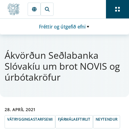
Fara beint í Meginmál
Fréttir og útgefið efni
Ákvörðun Seðlabanka
Slóvakíu um brot NOVIS og
úr­bóta­krö­f­ur
28. APRÍL 2021
VÁTRYGGINGASTARFSEMI
FJÁRMÁLAEFTIRLIT
NEYTENDUR