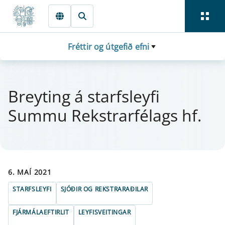
Fara beint í Meginmál
Fréttir og útgefið efni
Breyt­ing á starfs­ley­fi
Summu Rekst­r­ar­félags hf.
6. MAÍ 2021
STARFSLEYFI
SJÓÐIR OG REKSTRARAÐILAR
FJÁRMÁLAEFTIRLIT
LEYFISVEITINGAR