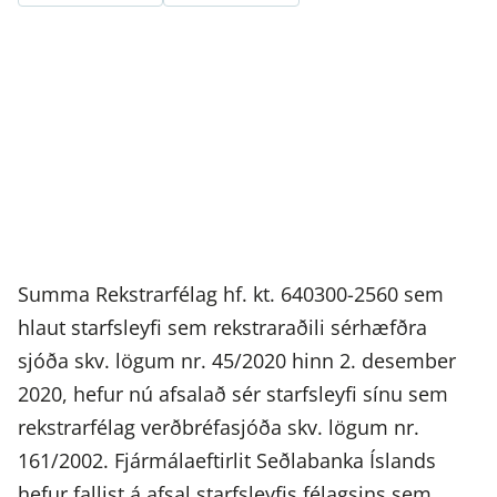
Summa Rekstrarfélag hf. kt. 640300-2560 sem
hlaut starfsleyfi sem rekstraraðili sérhæfðra
sjóða skv. lögum nr. 45/2020 hinn 2. desember
2020, hefur nú afsalað sér starfsleyfi sínu sem
rekstrarfélag verðbréfasjóða skv. lögum nr.
161/2002. Fjármálaeftirlit Seðlabanka Íslands
hefur fallist á afsal starfsleyfis félagsins sem