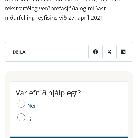
rekstrarfélag verðbréfasjóða og miðast
niðurfelling leyfisins við 27. apríl 2021
DEILA
Var efnið hjálplegt?
Var efnið hjálplegt?
Nei
Já