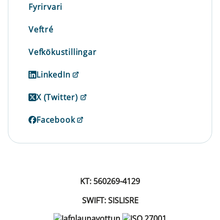
Fyrirvari
Veftré
Vefkökustillingar
LinkedIn
X (Twitter)
Facebook
KT: 560269-4129
SWIFT: SISLISRE