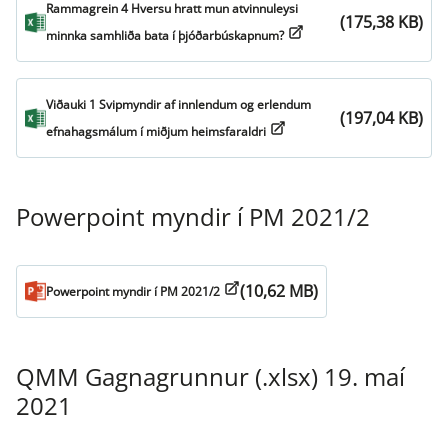
Rammagrein 4 Hversu hratt mun atvinnuleysi
(175,38 KB)
minnka samhliða bata í þjóðarbúskapnum?
Viðauki 1 Svipmyndir af innlendum og erlendum
(197,04 KB)
efnahagsmálum í miðjum heimsfaraldri
Powerpoint myndir í PM 2021/2
(10,62 MB)
Powerpoint myndir í PM 2021/2
QMM Gagnagrunnur (.xlsx) 19. maí
2021