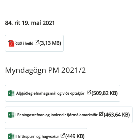
84. rit 19. maí 2021
(3,13 MB)
Ritið í heild
Myndagögn PM 2021/2
(509,82 KB)
I Alþjóðleg efnahagsmál og viðskiptakjör
(463,64 KB)
II Peningastefnan og innlendir fjármálamarkaðir
(449 KB)
III Eftirspurn og hagvöxtur