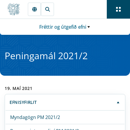
Fara beint í Meginmál
Fréttir og útgefið efni
Pen­in­ga­mál 2021/2
19. MAÍ 2021
EFNISYFIRLIT
Myndagögn PM 2021/2