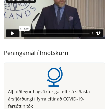
Peningamál í hnotskurn
Alþjóðlegur hagvöxtur gaf eftir á síðasta
ársfjórðungi í fyrra eftir að COVID-19-
farsóttin tók