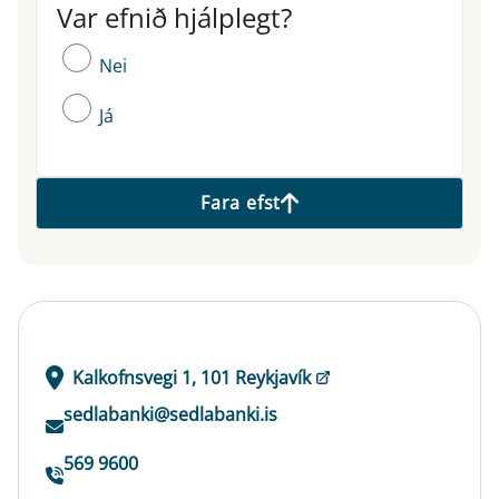
Var efnið hjálplegt?
Var efnið hjálplegt?
Nei
Já
Fara efst
Kalkofnsvegi 1, 101 Reykjavík
sedlabanki@sedlabanki.is
569 9600