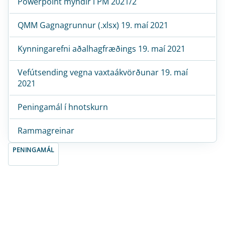
Powerpoint myndir í PM 2021/2
QMM Gagnagrunnur (.xlsx) 19. maí 2021
Kynningarefni aðalhagfræðings 19. maí 2021
Vefútsending vegna vaxtaákvörðunar 19. maí
2021
Peningamál í hnotskurn
Rammagreinar
PENINGAMÁL