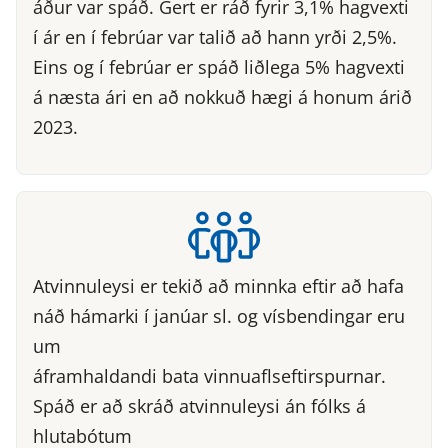
áður var spáð. Gert er ráð fyrir 3,1% hagvexti
í ár en í febrúar var talið að hann yrði 2,5%.
Eins og í febrúar er spáð liðlega 5% hagvexti
á næsta ári en að nokkuð hægi á honum árið
2023.
Atvinnuleysi er tekið að minnka eftir að hafa
náð hámarki í janúar sl. og vísbendingar eru
um
áframhaldandi bata vinnuaflseftirspurnar.
Spáð er að skráð atvinnuleysi án fólks á
hlutabótum