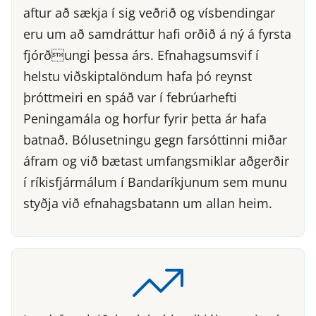
aftur að sækja í sig veðrið og vísbendingar
eru um að samdráttur hafi orðið á ný á fyrsta
fjórðungi þessa árs. Efnahagsumsvif í
helstu viðskiptalöndum hafa þó reynst
þróttmeiri en spáð var í febrúarhefti
Peningamála og horfur fyrir þetta ár hafa
batnað. Bólusetningu gegn farsóttinni miðar
áfram og við bætast umfangsmiklar aðgerðir
í ríkisfjármálum í Bandaríkjunum sem munu
styðja við efnahagsbatann um allan heim.