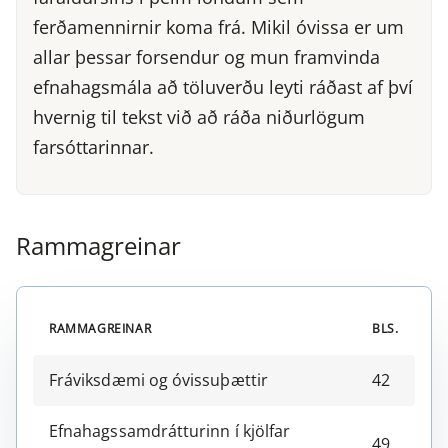
ferðamennirnir koma frá. Mikil óvissa er um
allar þessar forsendur og mun framvinda
efnahagsmála að töluverðu leyti ráðast af því
hvernig til tekst við að ráða niðurlögum
farsóttarinnar.
Rammagreinar
RAMMAGREINAR
BLS.
Fráviksdæmi og óvissuþættir
42
Efnahagssamdrátturinn í kjölfar
49