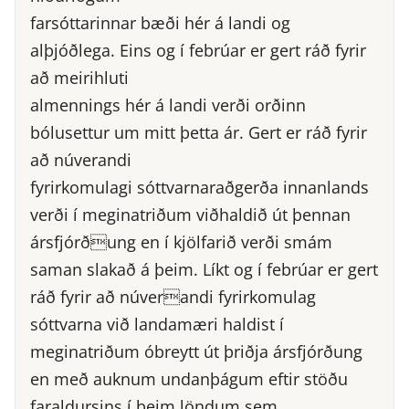
farsóttarinnar bæði hér á landi og
alþjóðlega. Eins og í febrúar er gert ráð fyrir
að meirihluti
almennings hér á landi verði orðinn
bólusettur um mitt þetta ár. Gert er ráð fyrir
að núverandi
fyrirkomulagi sóttvarnaraðgerða innanlands
verði í meginatriðum viðhaldið út þennan
ársfjórðung en í kjölfarið verði smám
saman slakað á þeim. Líkt og í febrúar er gert
ráð fyrir að núverandi fyrirkomulag
sóttvarna við landamæri haldist í
meginatriðum óbreytt út þriðja ársfjórðung
en með auknum undanþágum eftir stöðu
faraldursins í þeim löndum sem