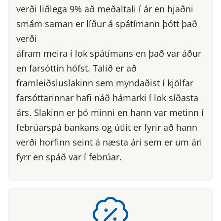
verði liðlega 9% að meðaltali í ár en hjaðni
smám saman er líður á spátímann þótt það
verði
áfram meira í lok spátímans en það var áður
en farsóttin hófst. Talið er að
framleiðsluslakinn sem myndaðist í kjölfar
farsóttarinnar hafi náð hámarki í lok síðasta
árs. Slakinn er þó minni en hann var metinn í
febrúarspá bankans og útlit er fyrir að hann
verði horfinn seint á næsta ári sem er um ári
fyrr en spáð var í febrúar.