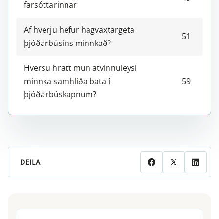
farsóttarinnar
Af hverju hefur hagvaxtargeta
51
þjóðarbúsins minnkað?
Hversu hratt mun atvinnuleysi
minnka samhliða
bata í
59
þjóðarbúskapnum?
DEILA