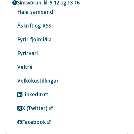
Símsvörun: kl. 9-12 og 13-16
Hafa samband
Áskrift og RSS
Fyrir fjölmiðla
Fyrirvari
Veftré
Vefkökustillingar
LinkedIn
X (Twitter)
Facebook