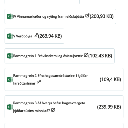
(200,93 KB)
IV Vinnumarkaður og nýting framleiðsluþátta
(263,94 KB)
V Verðbólga
(102,43 KB)
Rammagrein 1 Fráviksdæmi og óvissuþættir
Rammagrein 2 Efnahagssamdrátturinn í kjölfar
(109,4 KB)
farsóttarinnar
Rammagrein 3 Af hverju hefur hagvaxtargeta
(239,99 KB)
þjóðarbúsins minnkað?