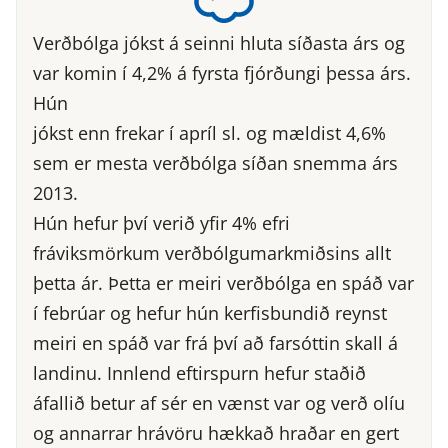
Verðbólga jókst á seinni hluta síðasta árs og
var komin í 4,2% á fyrsta fjórðungi þessa árs.
Hún
jókst enn frekar í apríl sl. og mældist 4,6%
sem er mesta verðbólga síðan snemma árs
2013.
Hún hefur því verið yfir 4% efri
fráviksmörkum verðbólgumarkmiðsins allt
þetta ár. Þetta er meiri verðbólga en spáð var
í febrúar og hefur hún kerfisbundið reynst
meiri en spáð var frá því að farsóttin skall á
landinu. Innlend eftirspurn hefur staðið
áfallið betur af sér en vænst var og verð olíu
og annarrar hrávöru hækkað hraðar en gert