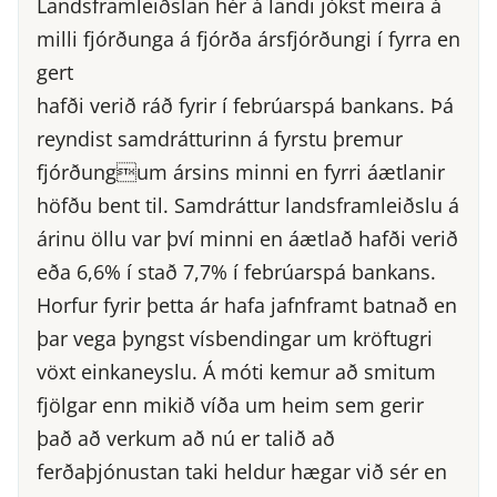
Landsframleiðslan hér á landi jókst meira á
milli fjórðunga á fjórða ársfjórðungi í fyrra en
gert
hafði verið ráð fyrir í febrúarspá bankans. Þá
reyndist samdrátturinn á fyrstu þremur
fjórðungum ársins minni en fyrri áætlanir
höfðu bent til. Samdráttur landsframleiðslu á
árinu öllu var því minni en áætlað hafði verið
eða 6,6% í stað 7,7% í febrúarspá bankans.
Horfur fyrir þetta ár hafa jafnframt batnað en
þar vega þyngst vísbendingar um kröftugri
vöxt einkaneyslu. Á móti kemur að smitum
fjölgar enn mikið víða um heim sem gerir
það að verkum að nú er talið að
ferðaþjónustan taki heldur hægar við sér en