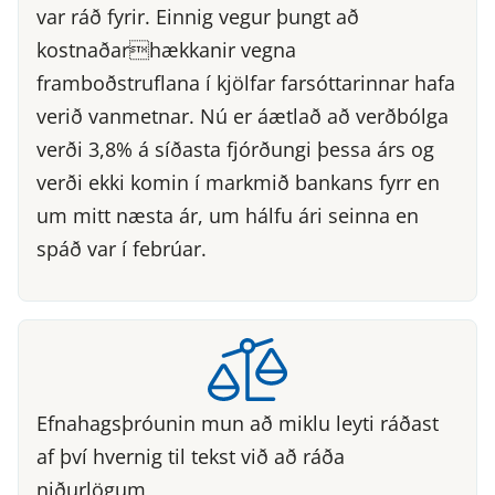
var ráð fyrir. Einnig vegur þungt að
kostnaðarhækkanir vegna
framboðstruflana í kjölfar farsóttarinnar hafa
verið vanmetnar. Nú er áætlað að verðbólga
verði 3,8% á síðasta fjórðungi þessa árs og
verði ekki komin í markmið bankans fyrr en
um mitt næsta ár, um hálfu ári seinna en
spáð var í febrúar.
Efnahagsþróunin mun að miklu leyti ráðast
af því hvernig til tekst við að ráða
niðurlögum