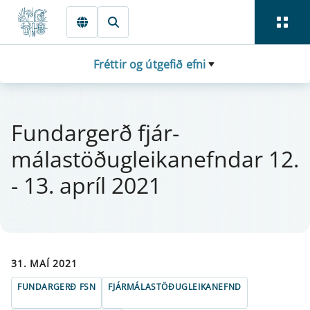
Fara beint í Meginmál
Fréttir og útgefið efni
Fund­ar­gerð fjá­r­
málastöðug­leika­nefnd­ar 12.
- 13. apríl 2021
31. MAÍ 2021
FUNDARGERÐ FSN
FJÁRMÁLASTÖÐUGLEIKANEFND