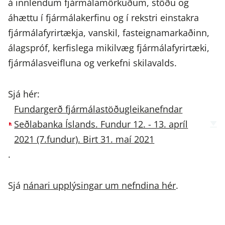
á innlendum fjármálamörkuðum, stöðu og
áhættu í fjármálakerfinu og í rekstri einstakra
fjármálafyrirtækja, vanskil, fasteignamarkaðinn,
álagspróf, kerfislega mikilvæg fjármálafyrirtæki,
fjármálasveifluna og verkefni skilavalds.
Sjá hér:
Fundargerð fjármálastöðugleikanefndar
Seðlabanka Íslands. Fundur 12. - 13. apríl
2021 (7.fundur). Birt 31. maí 2021
.
Sjá
nánari upplýsingar um nefndina hér
.