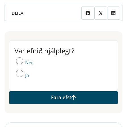
DEILA
Var efnið hjálplegt?
Var efnið hjálplegt?
Nei
Já
Fara efst