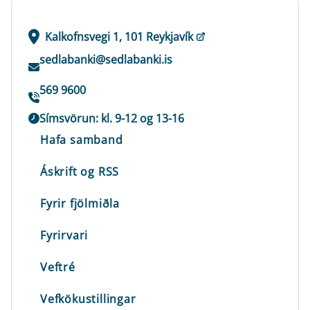
Kalkofnsvegi 1, 101 Reykjavík
sedlabanki@sedlabanki.is
569 9600
Símsvörun: kl. 9-12 og 13-16
Hafa samband
Áskrift og RSS
Fyrir fjölmiðla
Fyrirvari
Veftré
Vefkökustillingar