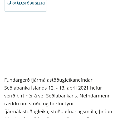
FJÁRMÁLASTÖÐUGLEIKI
Fundargerð fjármálastöðugleikanefndar
Seðlabanka Íslands 12. - 13. apríl 2021 hefur
verið birt hér á vef Seðlabankans. Nefndarmenn
ræddu um stöðu og horfur fyrir
fjármálastöðugleika, stöðu efnahagsmála, þróun