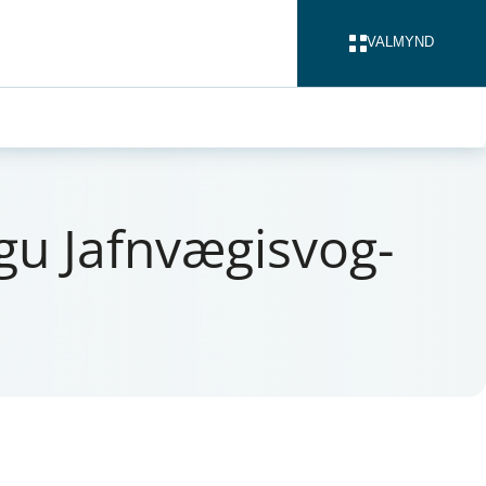
VALMYND
LOKA
gu Jafn­væg­isvog­