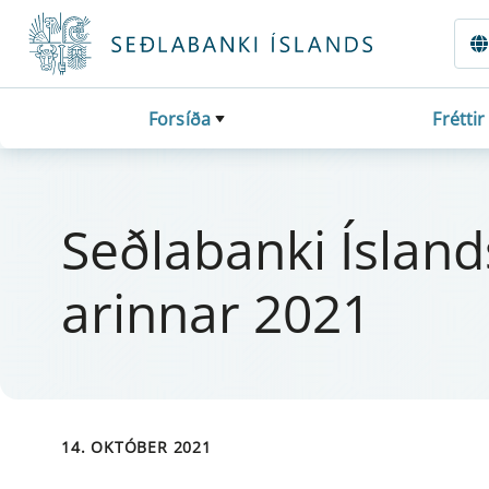
Fara beint í Meginmál
Forsíða
Fréttir
Seðlaban­ki Íslands
ar­inn­ar 2021
14. OKTÓBER 2021