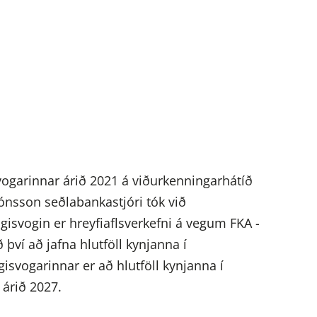
vogarinnar árið 2021 á viðurkenningarhátíð
Jónsson seðlabankastjóri tók við
isvogin er hreyfiaflsverkefni á vegum FKA -
 því að jafna hlutföll kynjanna í
vogarinnar er að hlutföll kynjanna í
árið 2027.