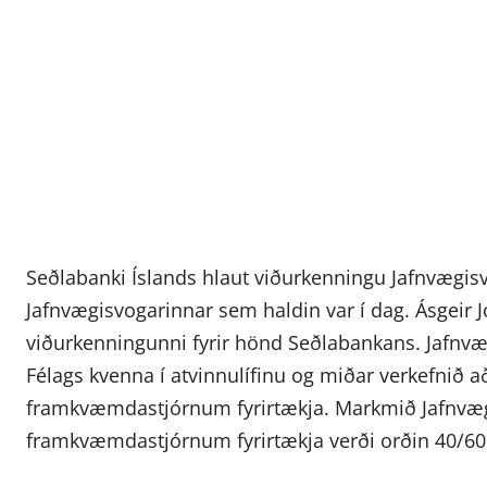
Seðlabanki Íslands hlaut viðurkenningu Jafnvægis
Jafnvægisvogarinnar sem haldin var í dag. Ásgeir 
viðurkenningunni fyrir hönd Seðlabankans. Jafnvæg
Félags kvenna í atvinnulífinu og miðar verkefnið að
framkvæmdastjórnum fyrirtækja. Markmið Jafnvægis
framkvæmdastjórnum fyrirtækja verði orðin 40/60 