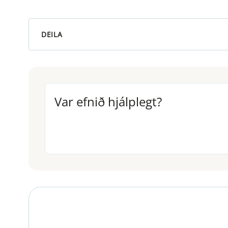
DEILA
Var efnið hjálplegt?
Var efnið hjálplegt?